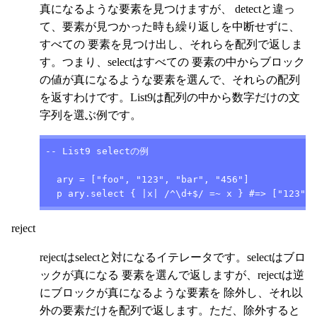
真になるような要素を見つけますが、 detectと違っ
て、要素が見つかった時も繰り返しを中断せずに、
すべての 要素を見つけ出し、それらを配列で返しま
す。つまり、selectはすべての 要素の中からブロック
の値が真になるような要素を選んで、それらの配列
を返すわけです。List9は配列の中から数字だけの文
字列を選ぶ例です。
-- List9 selectの例

  ary = ["foo", "123", "bar", "456"]

  p ary.select { |x| /^\d+$/ =~ x } #=> ["123", 
reject
rejectはselectと対になるイテレータです。selectはブロ
ックが真になる 要素を選んで返しますが、rejectは逆
にブロックが真になるような要素を 除外し、それ以
外の要素だけを配列で返します。ただ、除外すると