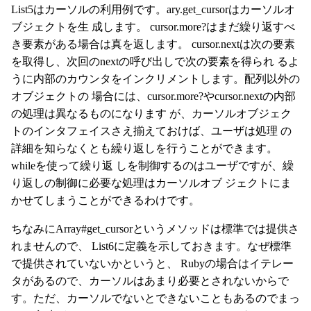
List5はカーソルの利用例です。ary.get_cursorはカーソルオ
ブジェクトを生 成します。 cursor.more?はまだ繰り返すべ
き要素がある場合は真を返します。 cursor.nextは次の要素
を取得し、次回のnextの呼び出しで次の要素を得られ るよ
うに内部のカウンタをインクリメントします。配列以外の
オブジェクトの 場合には、cursor.more?やcursor.nextの内部
の処理は異なるものになります が、カーソルオブジェク
トのインタフェイスさえ揃えておけば、ユーザは処理 の
詳細を知らなくとも繰り返しを行うことができます。
whileを使って繰り返 しを制御するのはユーザですが、繰
り返しの制御に必要な処理はカーソルオブ ジェクトにま
かせてしまうことができるわけです。
ちなみにArray#get_cursorというメソッドは標準では提供さ
れませんので、 List6に定義を示しておきます。なぜ標準
で提供されていないかというと、 Rubyの場合はイテレー
タがあるので、カーソルはあまり必要とされないからで
す。ただ、カーソルでないとできないこともあるのでまっ