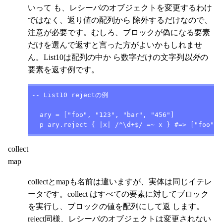
いって も、レシーバのオブジェクトを変更するわけ
ではなく、返り値の配列から 除外するだけなので、
注意が必要です。むしろ、ブロックが偽になる要素
だけを選んで返すと言った方がよいかもしれませ
ん。List10は配列の中か ら数字だけの文字列
以外
の
要素を返す例です。
-- List10 rejectの例

  ary = ["foo", "123", "bar", "456"]

  p ary.reject { |x| /^\d+$/ =~ x } #=> ["foo", 
collect
map
collectとmapも名前は違いますが、実体は同じイテレ
ータです。collect はすべての要素に対してブロック
を実行し、ブロックの値を配列にして返 します。
reject同様、レシーバのオブジェクトは変更されない