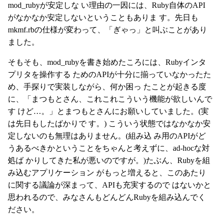
mod_rubyが安定しな い理由の一因には、Ruby自体のAPI
がなかなか安定しないということもありま す。先日も
mkmf.rbの仕様が変わって、「ぎゃっ」と叫ぶことがあり
ました。
そもそも、mod_rubyを書き始めたころには、Rubyインタ
プリタを操作する ためのAPIが十分に揃っていなかったた
め、手探りで実装しながら、何か困っ たことが起きる度
に、「まつもとさん、これこれこういう機能が欲しいんで
す けど…。」とまつもとさんにお願いしていました。(実
は先日もしたばかりで す。) こういう状態ではなかなか安
定しないのも無理はありません。(組み込 み用のAPIがど
うあるべきかということをちゃんと考えずに、ad-hocな対
処ば かりしてきた私が悪いのですが。)たぶん、Rubyを組
み込むアプリケーション がもっと増えると、このあたり
に関する議論が深まって、APIも充実するので はないかと
思われるので、みなさんもどんどんRubyを組み込んでく
ださい。