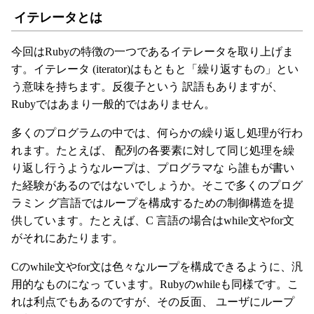
イテレータとは
今回はRubyの特徴の一つであるイテレータを取り上げま
す。イテレータ (iterator)はもともと「繰り返すもの」とい
う意味を持ちます。反復子という 訳語もありますが、
Rubyではあまり一般的ではありません。
多くのプログラムの中では、何らかの繰り返し処理が行わ
れます。たとえば、 配列の各要素に対して同じ処理を繰
り返し行うようなループは、プログラマな ら誰もが書い
た経験があるのではないでしょうか。そこで多くのプログ
ラミン グ言語ではループを構成するための制御構造を提
供しています。たとえば、C 言語の場合はwhile文やfor文
がそれにあたります。
Cのwhile文やfor文は色々なループを構成できるように、汎
用的なものになっ ています。Rubyのwhileも同様です。こ
れは利点でもあるのですが、その反面、 ユーザにループ