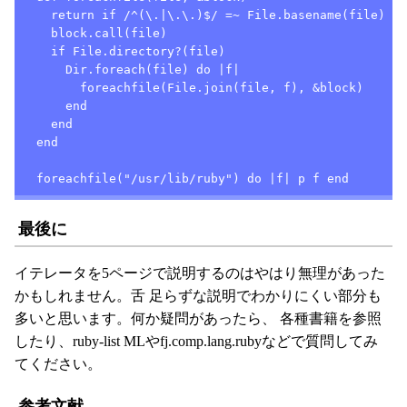
    return if /^(\.|\.\.)$/ =~ File.basename(file)

    block.call(file)

    if File.directory?(file)

      Dir.foreach(file) do |f|

        foreachfile(File.join(file, f), &block)

      end

    end

  end

  foreachfile("/usr/lib/ruby") do |f| p f end
最後に
イテレータを5ページで説明するのはやはり無理があった
かもしれません。舌 足らずな説明でわかりにくい部分も
多いと思います。何か疑問があったら、 各種書籍を参照
したり、ruby-list MLやfj.comp.lang.rubyなどで質問してみ
てください。
参考文献