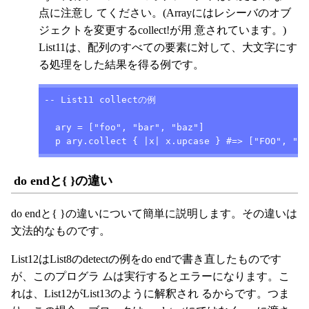
点に注意し てください。(Arrayにはレシーバのオブ
ジェクトを変更するcollect!が用 意されています。)
List11は、配列のすべての要素に対して、大文字にす
る処理をした結果を得る例です。
-- List11 collectの例

  ary = ["foo", "bar", "baz"]

  p ary.collect { |x| x.upcase } #=> ["FOO", "BA
do endと{ }の違い
do endと{ }の違いについて簡単に説明します。その違いは
文法的なものです。
List12はList8のdetectの例をdo endで書き直したものです
が、このプログラ ムは実行するとエラーになります。こ
れは、List12がList13のように解釈され るからです。つま