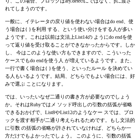
り、この場合、ブロックはary.detectにではなく、pに渡さ
れてしまうのです。
一般に、イテレータの戻り値を使わない場合はdo end、使
う場合は{ }を利用 する、という使い分けをする人が多い
ようです。これは以前は文法上List14の ようにdo endを使
って返り値を受け取ることができなかったからです。しか
し、 今はこのような使い方もできますので、こういった
ケースでもdo endを使う人 が増えているようです。また、
一行で書く場合は{ }を使う、といったルール を決めてい
る人もいるようです。結局、どちらでもよい場合には、好
みで選ぶ ことになります。
では、いったいなぜ二通りの書き方が必要なのでしょう
か。それはRubyではメ ソッド呼出しの引数の括弧が省略
できるおかげで、List8やList12のようなケー スでは、ブロ
ックを渡す相手が二通り考えられるためです。もし文法的
に引数 の括弧の省略が許されていなければ、どちらか一
方だけでもよかったでしょう。 このように、引数の括弧