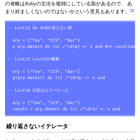
の省略はRubyの文法を複雑にしている面があるので、 あ
*4
まり好ましくないのではないかという意見もあります。
-- List12 do endが使えない例

  ary = ["foo", "123", "bar"]

  p ary.detect do |x| /^\d+$/ =~ x end #=> LocalJumpE
-- List13 List12の解釈

  ary = ["foo", "123", "bar"]

  p(ary.detect) do |x| /^\d+$/ =~ x end

-- List14 以前はエラーだった

  ary = ["foo", "123", "bar"]

  result = ary.detect do |x| /^\d+$/ =~ x end
繰り返さないイテレータ