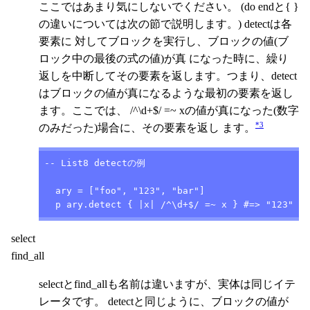
ここではあまり気にしないでください。 (do endと{ }
の違いについては次の節で説明します。) detectは各
要素に 対してブロックを実行し、ブロックの値(ブ
ロック中の最後の式の値)が真 になった時に、繰り
返しを中断してその要素を返します。つまり、detect
はブロックの値が真になるような最初の要素を返し
ます。ここでは、 /^\d+$/ =~ xの値が真になった(数字
*3
のみだった)場合に、その要素を返し ます。
-- List8 detectの例

  ary = ["foo", "123", "bar"]

  p ary.detect { |x| /^\d+$/ =~ x } #=> "123"
select
find_all
selectとfind_allも名前は違いますが、実体は同じイテ
レータです。 detectと同じように、ブロックの値が