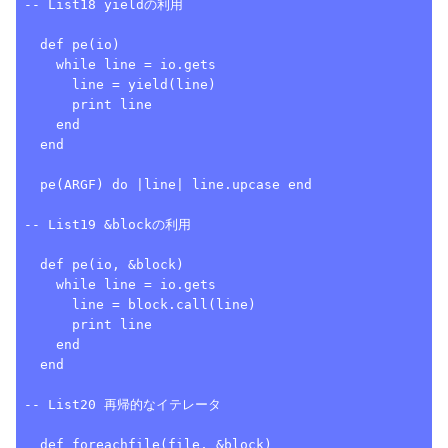
-- List18 yieldの利用

  def pe(io)

    while line = io.gets

      line = yield(line)

      print line

    end

  end

  pe(ARGF) do |line| line.upcase end

-- List19 &blockの利用

  def pe(io, &block)

    while line = io.gets

      line = block.call(line)

      print line

    end

  end

-- List20 再帰的なイテレータ

  def foreachfile(file, &block)
