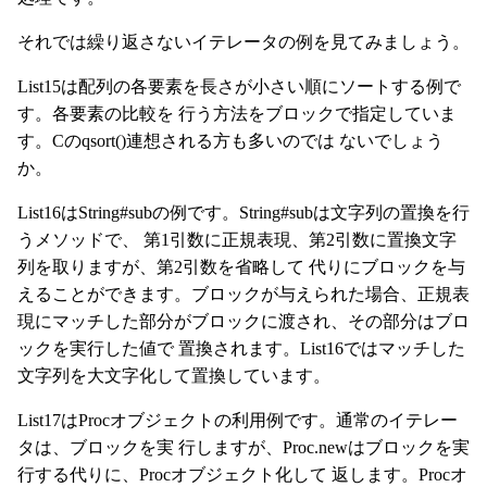
それでは繰り返さないイテレータの例を見てみましょう。
List15は配列の各要素を長さが小さい順にソートする例で
す。各要素の比較を 行う方法をブロックで指定していま
す。Cのqsort()連想される方も多いのでは ないでしょう
か。
List16はString#subの例です。String#subは文字列の置換を行
うメソッドで、 第1引数に正規表現、第2引数に置換文字
列を取りますが、第2引数を省略して 代りにブロックを与
えることができます。ブロックが与えられた場合、正規表
現にマッチした部分がブロックに渡され、その部分はブロ
ックを実行した値で 置換されます。List16ではマッチした
文字列を大文字化して置換しています。
List17はProcオブジェクトの利用例です。通常のイテレー
タは、ブロックを実 行しますが、Proc.newはブロックを実
行する代りに、Procオブジェクト化して 返します。Procオ