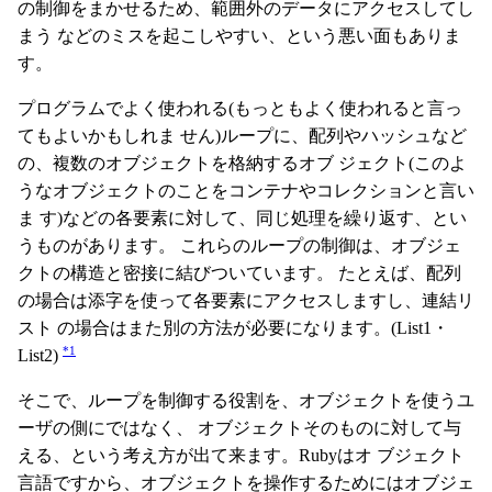
の制御をまかせるため、範囲外のデータにアクセスしてし
まう などのミスを起こしやすい、という悪い面もありま
す。
プログラムでよく使われる(もっともよく使われると言っ
てもよいかもしれま せん)ループに、配列やハッシュなど
の、複数のオブジェクトを格納するオブ ジェクト(このよ
うなオブジェクトのことをコンテナやコレクションと言い
ま す)などの各要素に対して、同じ処理を繰り返す、とい
うものがあります。 これらのループの制御は、オブジェ
クトの構造と密接に結びついています。 たとえば、配列
の場合は添字を使って各要素にアクセスしますし、連結リ
スト の場合はまた別の方法が必要になります。(List1・
*1
List2)
そこで、ループを制御する役割を、オブジェクトを使うユ
ーザの側にではなく、 オブジェクトそのものに対して与
える、という考え方が出て来ます。Rubyはオ ブジェクト
言語ですから、オブジェクトを操作するためにはオブジェ