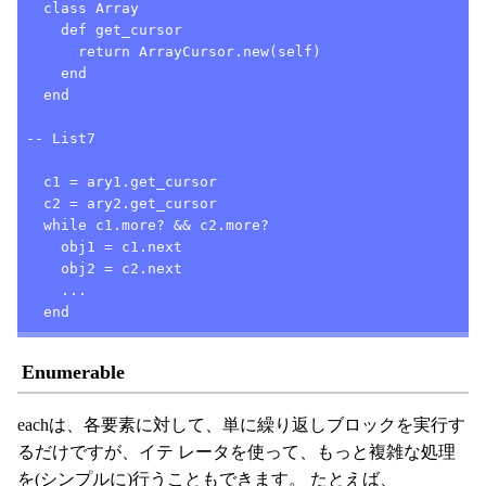
  class Array

    def get_cursor

      return ArrayCursor.new(self)

    end

  end

-- List7

  c1 = ary1.get_cursor

  c2 = ary2.get_cursor

  while c1.more? && c2.more?

    obj1 = c1.next

    obj2 = c2.next

    ...

  end
Enumerable
eachは、各要素に対して、単に繰り返しブロックを実行す
るだけですが、イテ レータを使って、もっと複雑な処理
を(シンプルに)行うこともできます。 たとえば、