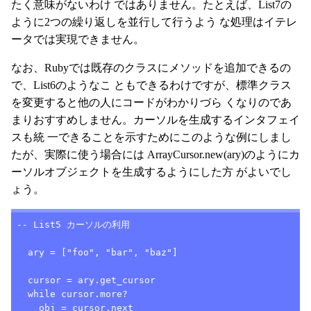
たく意味がないわけ ではありません。たとえば、List7の
ように2つの繰り返しを並行して行うよう な処理はイテレ
ータでは実現できません。
なお、Rubyでは既存のクラスにメソッドを追加できるの
で、List6のようなこ ともできるわけですが、標準クラス
を変更すると他の人にコードがわかりづら くなりのであ
まりおすすめしません。カーソルを生成するインタフェイ
スも統 一できることを示すためにこのような例にしまし
たが、実際に使う場合には ArrayCursor.new(ary)のようにカ
ーソルオブジェクトを生成するようにした方 がよいでし
ょう。
-- List5 カーソルの利用

  ary = ["foo", "bar", "baz"]

  cursor = ary.get_cursor

  while cursor.more?

    obj = cursor.next
