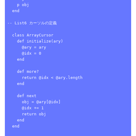
    p obj

  end

-- List6 カーソルの定義

  class ArrayCursor

    def initialize(ary)

      @ary = ary

      @idx = 0

    end

    def more?

      return @idx < @ary.length

    end

    def next

      obj = @ary[@idx]

      @idx += 1

      return obj

    end

  end
