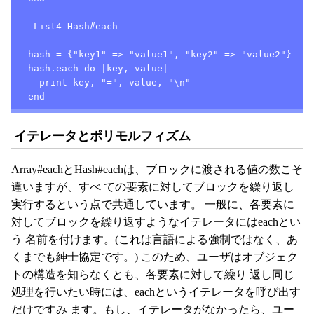
-- List4 Hash#each

  hash = {"key1" => "value1", "key2" => "value2"}

  hash.each do |key, value|

    print key, "=", value, "\n"

  end
イテレータとポリモルフィズム
Array#eachとHash#eachは、ブロックに渡される値の数こそ
違いますが、すべ ての要素に対してブロックを繰り返し
実行するという点で共通しています。 一般に、各要素に
対してブロックを繰り返すようなイテレータにはeachとい
う 名前を付けます。(これは言語による強制ではなく、あ
くまでも紳士協定です。) このため、ユーザはオブジェク
トの構造を知らなくとも、各要素に対して繰り 返し同じ
処理を行いたい時には、eachというイテレータを呼び出す
だけですみ ます。もし、イテレータがなかったら、ユー