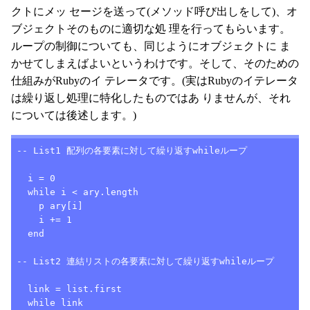
クトにメッ セージを送って(メソッド呼び出しをして)、オ
ブジェクトそのものに適切な処 理を行ってもらいます。
ループの制御についても、同じようにオブジェクトに ま
かせてしまえばよいというわけです。そして、そのための
仕組みがRubyのイ テレータです。(実はRubyのイテレータ
は繰り返し処理に特化したものではあ りませんが、それ
については後述します。)
-- List1 配列の各要素に対して繰り返すwhileループ

  i = 0

  while i < ary.length

    p ary[i]

    i += 1

  end

-- List2 連結リストの各要素に対して繰り返すwhileループ

  link = list.first

  while link
