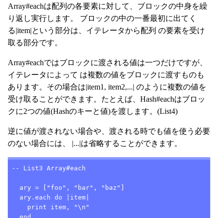
Array#eachは配列の各要素に対して、ブロックの中身を繰
り返し実行します。 ブロックの中の一番最初に出てく
る|item|という部分は、イテレータから配列 の要素を受け
取る部分です。
Array#eachではブロックに渡される値は一つだけですが、
イテレータによって は複数の値をブロックに渡すものも
あります。その場合は|item1, item2,...| のように複数の値を
受け取ることができます。たとえば、Hash#eachはブロッ
クに2つの値(Hashのキーと値)を渡します。(List4)
逆に値が渡されない場合や、渡される時でも値を使う必要
のない場合には、 |...|は省略することができます。
-- List3 Array#each

  ary = ["foo", "bar", "baz"]

  ary.each do |item|

    print item, "\n"

  end
