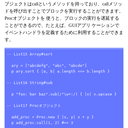
ブジェクトはcallというメソッドを持っており、callメソッ
ドを呼び出すことでブロックを実行することができます。
Procオブジェクトを 使うと、ブロックの実行を遅延する
ことができるので、たとえば、GUIアプリ ケーションで
イベントハンドラを定義するために利用することができま
す。
-- List15 Array#sort

  ary = ["abcdefg", "abc", "abcde"]

  p ary.sort { |a, b| a.length <=> b.length }

-- List16 String#sub

  p "foo: bar baz".sub(/^\w+:/) { |x| x.upcase }

-- List17 Procオブジェクト

  add_proc = Proc.new { |x, y| x + y }

  p add_proc.call(1, 2) #=> 3