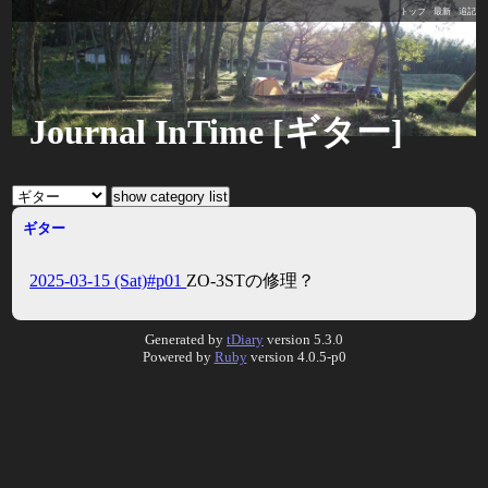
トップ
最新
追記
Journal InTime [ギター]
ギター
2025-03-15 (Sat)#p01
ZO-3STの修理？
Generated by
tDiary
version 5.3.0
Powered by
Ruby
version 4.0.5-p0