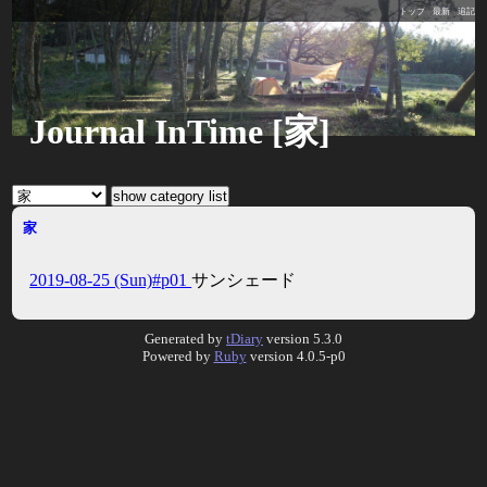
トップ
最新
追記
Journal InTime [家]
家
2019-08-25 (Sun)#p01
サンシェード
Generated by
tDiary
version 5.3.0
Powered by
Ruby
version 4.0.5-p0