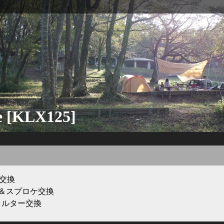
e [KLX125]
交換
＆スプロケ交換
ィルター交換