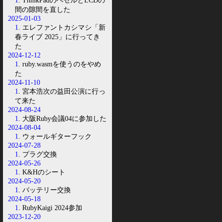
1
. ThinkPadのベゼルとLCDの
間の隙間を直した
2025-01-03
1
. エレファントカシマシ「新
春ライブ 2025」に行ってき
た
2024-12-12
1
. ruby.wasmを使うのをやめ
た
2024-11-10
1
. 宮本浩次の益田公演に行っ
て来た
2024-08-24
1
. 大阪Ruby会議04に参加した
2024-08-04
1
. ウォールギターフック
2024-07-28
1
. プラグ交換
2024-05-26
1
. K&Hのシート
2024-05-20
1
. バッテリー交換
2024-05-18
1
. RubyKaigi 2024参加
2023-12-20