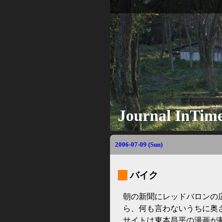
Journal InTim
2006-07-09 (Sun)
_
バイク
朝の新聞にレッドバロンの
ら、何も言わないうちに奥
サイトは東本昌平の漫画が