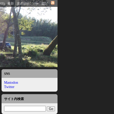
08)
最新
次の日(07-10)»
追記
SNS
Mastodon
Twitter
サイト内検索