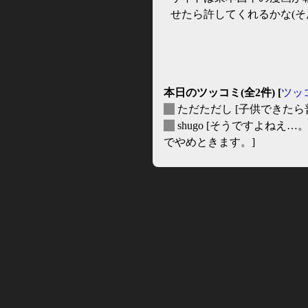
せたら許してくれるかな(そ
本日のツッコミ(全2件) [
ツッ
_
ただただし
[子供できたら
_
shugo
[そうですよねえ…。
でやめときます。]