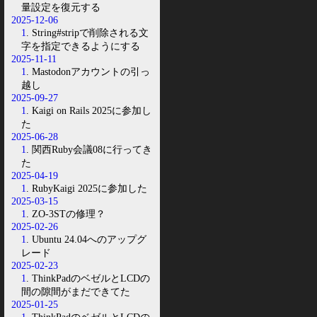
量設定を復元する
2025-12-06
1
. String#stripで削除される文
字を指定できるようにする
2025-11-11
1
. Mastodonアカウントの引っ
越し
2025-09-27
1
. Kaigi on Rails 2025に参加し
た
2025-06-28
1
. 関西Ruby会議08に行ってき
た
2025-04-19
1
. RubyKaigi 2025に参加した
2025-03-15
1
. ZO-3STの修理？
2025-02-26
1
. Ubuntu 24.04へのアップグ
レード
2025-02-23
1
. ThinkPadのベゼルとLCDの
間の隙間がまだできてた
2025-01-25