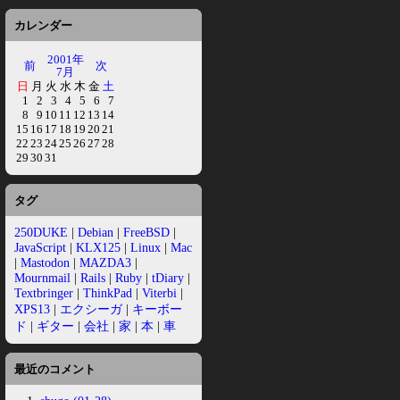
カレンダー
2001年
前
次
7月
日
月
火
水
木
金
土
1
2
3
4
5
6
7
8
9
10
11
12
13
14
15
16
17
18
19
20
21
22
23
24
25
26
27
28
29
30
31
タグ
250DUKE
|
Debian
|
FreeBSD
|
JavaScript
|
KLX125
|
Linux
|
Mac
|
Mastodon
|
MAZDA3
|
Mournmail
|
Rails
|
Ruby
|
tDiary
|
Textbringer
|
ThinkPad
|
Viterbi
|
XPS13
|
エクシーガ
|
キーボー
ド
|
ギター
|
会社
|
家
|
本
|
車
最近のコメント