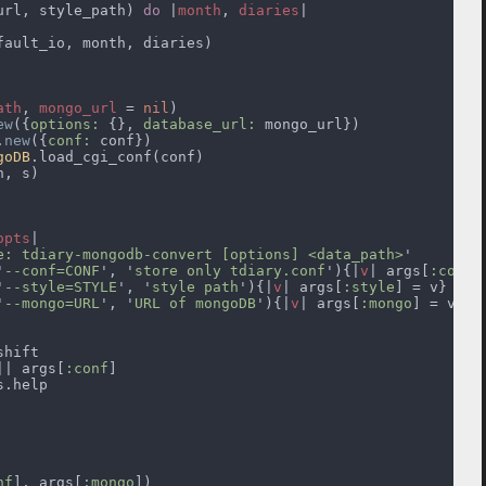
url, style_path) 
do 
|
month
, 
diaries
ath
, 
mongo_url 
= 
nil
ew
({
options: 
{}, 
database_url:
.
new
({
conf:
goDB
opts
e: tdiary-mongodb-convert [options] <data_path>
'
--conf=CONF
', '
store only tdiary.conf
'){|
v
| args[
:conf
'
--style=STYLE
', '
style path
'){|
v
| args[
:style
'
--mongo=URL
', '
URL of mongoDB
'){|
v
| args[
:mongo
|| args[
:conf
nf
], args[
:mongo