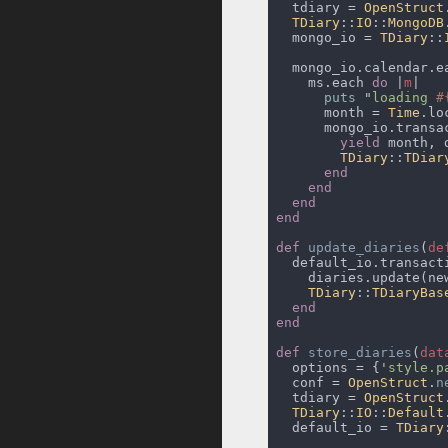
  tdiary = 
OpenStruct
TDiary
::
IO
::
MongoDB
  mongo_io = 
TDiary
::
  mongo_io.calendar.e
    ms.each 
do 
|
m
puts 
"
loading 
#
      month = 
Time
.lo
      mongo_io.transa
yield
TDiary
::
TDiar
def 
update_diaries
(
de
  default_io.transact
TDiary
::
TDiaryBas
def 
store_diaries
(
dat
  options = {'
style.p
  conf = 
OpenStruct
.
n
  tdiary = 
OpenStruct
TDiary
::
IO
::
Default
  default_io = 
TDiary