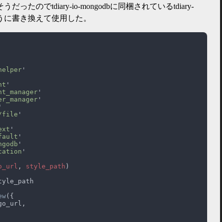
のでtdiary-io-mongodbに同梱されているtdiary-
以下のように書き換えて使用した。
helper
nt
nt_manager
er_manager
/file
ext
fault
ngodb
cation
o_url
, 
style_path
ew