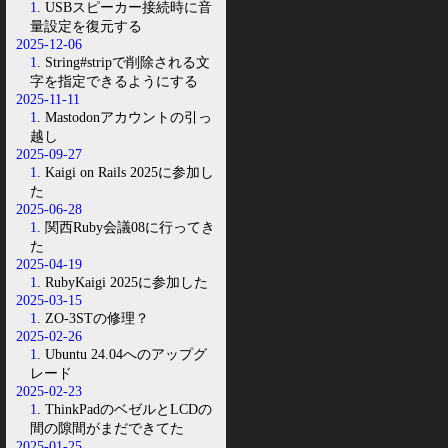
1
. USBスピーカー接続時に音
量設定を復元する
2025-12-06
1
. String#stripで削除される文
字を指定できるようにする
2025-11-11
1
. Mastodonアカウントの引っ
越し
2025-09-27
1
. Kaigi on Rails 2025に参加し
た
2025-06-28
1
. 関西Ruby会議08に行ってき
た
2025-04-19
1
. RubyKaigi 2025に参加した
2025-03-15
1
. ZO-3STの修理？
2025-02-26
1
. Ubuntu 24.04へのアップグ
レード
2025-02-23
1
. ThinkPadのベゼルとLCDの
間の隙間がまだできてた
2025-01-25