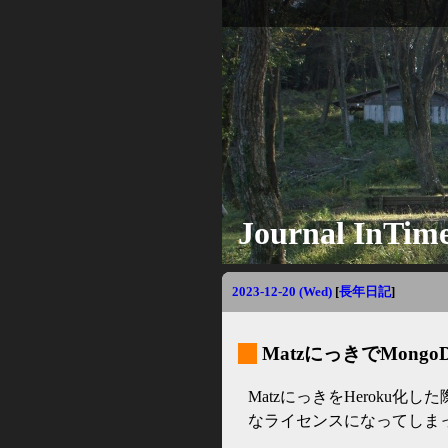
Journal InTim
2023-12-20 (Wed)
[
長年日記
]
_
MatzにっきでMong
MatzにっきをHeroku化
なライセンスになってしまったの