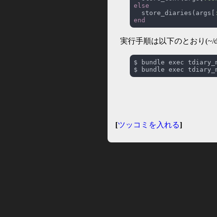
  store_diaries(args[
実行手順は以下のとおり(~/
[
ツッコミを入れる
]