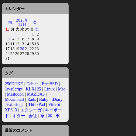
カレンダー
2023年
前
次
12月
日
月
火
水
木
金
土
1
2
3
4
5
6
7
8
9
10
11
12
13
14
15
16
17
18
19
20
21
22
23
24
25
26
27
28
29
30
31
タグ
250DUKE
|
Debian
|
FreeBSD
|
JavaScript
|
KLX125
|
Linux
|
Mac
|
Mastodon
|
MAZDA3
|
Mournmail
|
Rails
|
Ruby
|
tDiary
|
Textbringer
|
ThinkPad
|
Viterbi
|
XPS13
|
エクシーガ
|
キーボー
ド
|
ギター
|
会社
|
家
|
本
|
車
最近のコメント