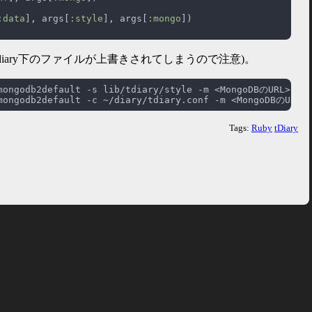
:data
], args[
:style
], args[
:mongo
diary下のファイルが上書きされてしまうので注意)。
Tags:
Ruby
tDiary