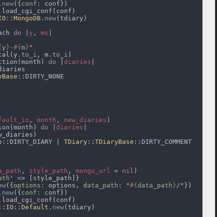
.
new
({
conf:
IO
::
MongoDB
.
new
ach 
do 
|
y
, 
ms
{
y
}
-
#{
m
}
cal(y.
to_i
, m.
to_i
ction(month) 
do 
|
diaries
yBase
fault_io
, 
month
, 
new_diaries
ion(month) 
do 
|
diaries
e
::DIRTY_DIARY | 
TDiary
::
TDiaryBase
a_path
, 
style_path
, 
mongo_url 
= 
nil
ath
ew
({
options:
 options, 
data_path: 
"
#{
data_path
}
/
.
new
({
conf:
::
IO
::
Default
.
new