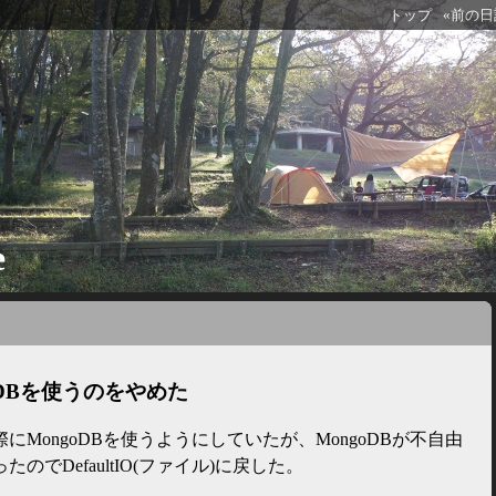
トップ
«前の日記(
e
oDBを使うのをやめた
した際にMongoDBを使うようにしていたが、MongoDBが不自由
でDefaultIO(ファイル)に戻した。