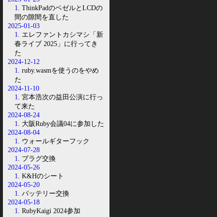
1
. ThinkPadのベゼルとLCDの
間の隙間を直した
2025-01-03
1
. エレファントカシマシ「新
春ライブ 2025」に行ってき
た
2024-12-12
1
. ruby.wasmを使うのをやめ
た
2024-11-10
1
. 宮本浩次の益田公演に行っ
て来た
2024-08-24
1
. 大阪Ruby会議04に参加した
2024-08-04
1
. ウォールギターフック
2024-07-28
1
. プラグ交換
2024-05-26
1
. K&Hのシート
2024-05-20
1
. バッテリー交換
2024-05-18
1
. RubyKaigi 2024参加