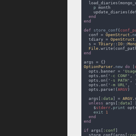
  load_diaries(mongo_
p
def 
store_conf
(
conf_p
  conf = 
OpenStruct
.
n
  tdiary = 
OpenStruct
  s = 
TDiary
::
IO
::
Mon
File
OptionParser
.
new 
do 
|
  opts.banner = '
Usag
  opts.on('
-c CONF
', 
  opts.on('
-s PATH
', 
  opts.on('
-m URL
',  
  opts.parse!(
ARGV
  args[
:data
] = 
ARGV
unless
 args[
:data
] 
    $
stderr
.
print
exit 
if
 args[
:conf
  store_conf(args[
:co