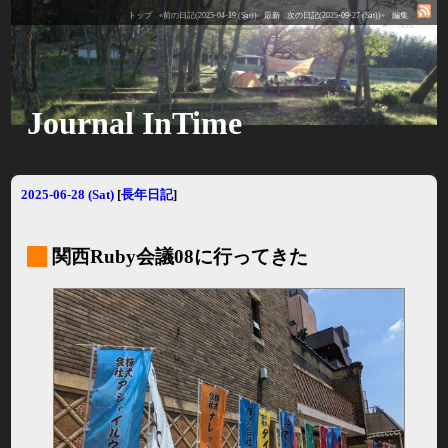
トップ
«前の日記(2025-04-19 (Sat))
最新
次の日記(2025-09-27 (Sat))»
編集
Journal InTime
2025-06-28 (Sat)
[
長年日記
]
_
関西Ruby会議08に行ってきた