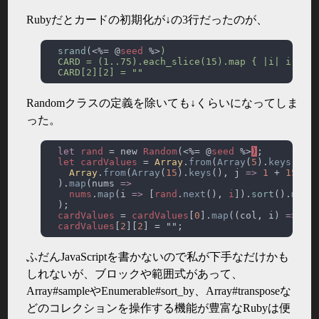
Rubyだとカードの初期化が↓の3行だったのが、
srand
(<%= @
seed 
%>
Randomクラスの定義を除いても↓くらいになってしま
った。
let 
rand 
= new 
Random
(<%= @
seed 
%>
)
let cardValues 
= 
Array
.
from
(
Array
(
5
).
keys
()).
Array
.
from
(
Array
(
15
).
keys
(), j 
=> 
1 
+ 
15 
* 
  ).
map
(nums 
nums
.
map
(i 
=> 
[
rand
.
next
(), 
i
]).
sort
().
map
(
cardValues 
= 
cardValues
[
0
].
map
((col, i) 
=> 
ca
cardValues
[
2
][
2
ふだんJavaScriptを書かないので私が下手なだけかも
しれないが、ブロックや範囲式があって、
Array#sampleやEnumerable#sort_by、Array#transposeな
どのコレクションを操作する機能が豊富なRubyは便