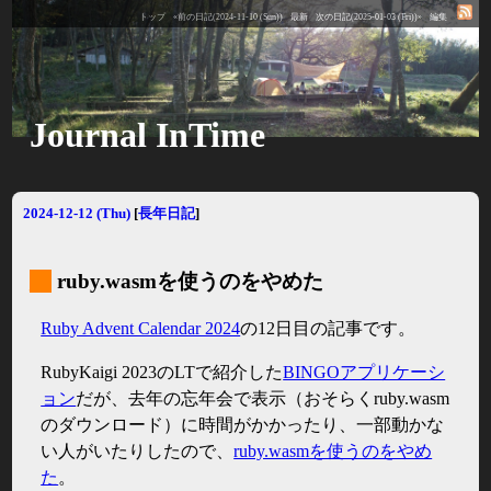
トップ
«前の日記(2024-11-10 (Sun))
最新
次の日記(2025-01-03 (Fri))»
編集
Journal InTime
2024-12-12 (Thu)
[
長年日記
]
_
ruby.wasmを使うのをやめた
Ruby Advent Calendar 2024
の12日目の記事です。
RubyKaigi 2023のLTで紹介した
BINGOアプリケーシ
ョン
だが、去年の忘年会で表示（おそらくruby.wasm
のダウンロード）に時間がかかったり、一部動かな
い人がいたりしたので、
ruby.wasmを使うのをやめ
た
。