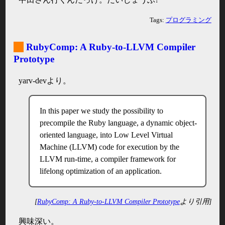
Tags:
プログラミング
_
RubyComp: A Ruby-to-LLVM Compiler
Prototype
yarv-devより。
In this paper we study the possibility to
precompile the Ruby language, a dynamic object-
oriented language, into Low Level Virtual
Machine (LLVM) code for execution by the
LLVM run-time, a compiler framework for
lifelong optimization of an application.
[
RubyComp: A Ruby-to-LLVM Compiler Prototype
より引用]
興味深い。