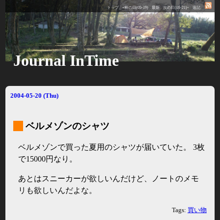
トップ
«前の日(05-19)
最新
次の日(05-21)»
追記
Journal InTime
2004-05-20 (Thu)
_
ベルメゾンのシャツ
ベルメゾンで買った夏用のシャツが届いていた。 3枚
で15000円なり。
あとはスニーカーが欲しいんだけど、ノートのメモ
リも欲しいんだよな。
Tags:
買い物