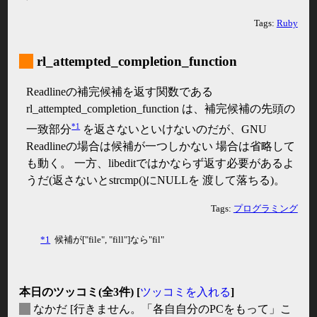
Tags:
Ruby
_
rl_attempted_completion_function
Readlineの補完候補を返す関数である
rl_attempted_completion_function は、補完候補の先頭の
*1
一致部分
を返さないといけないのだが、GNU
Readlineの場合は候補が一つしかない 場合は省略して
も動く。 一方、libeditではかならず返す必要があるよ
うだ(返さないとstrcmp()にNULLを 渡して落ちる)。
Tags:
プログラミング
*1
候補が["file", "fill"]なら"fil"
本日のツッコミ(全3件) [
ツッコミを入れる
]
_
なかだ
[行きません。「各自自分のPCをもって」こ