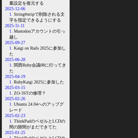
量設定を復元する
2025-12-06
1
. String#stripで削除される文
字を指定できるようにする
2025-11-11
1
. Mastodonアカウントの引っ
越し
2025-09-27
1
. Kaigi on Rails 2025に参加し
た
2025-06-28
1
. 関西Ruby会議08に行ってき
た
2025-04-19
1
. RubyKaigi 2025に参加した
2025-03-15
1
. ZO-3STの修理？
2025-02-26
1
. Ubuntu 24.04へのアップグ
レード
2025-02-23
1
. ThinkPadのベゼルとLCDの
間の隙間がまだできてた
2025-01-25