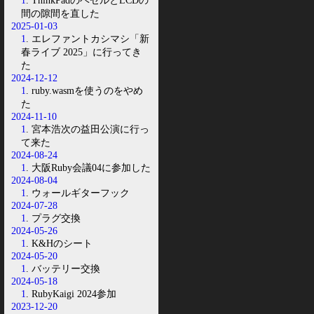
1
. ThinkPadのベゼルとLCDの
間の隙間を直した
2025-01-03
1
. エレファントカシマシ「新
春ライブ 2025」に行ってき
た
2024-12-12
1
. ruby.wasmを使うのをやめ
た
2024-11-10
1
. 宮本浩次の益田公演に行っ
て来た
2024-08-24
1
. 大阪Ruby会議04に参加した
2024-08-04
1
. ウォールギターフック
2024-07-28
1
. プラグ交換
2024-05-26
1
. K&Hのシート
2024-05-20
1
. バッテリー交換
2024-05-18
1
. RubyKaigi 2024参加
2023-12-20