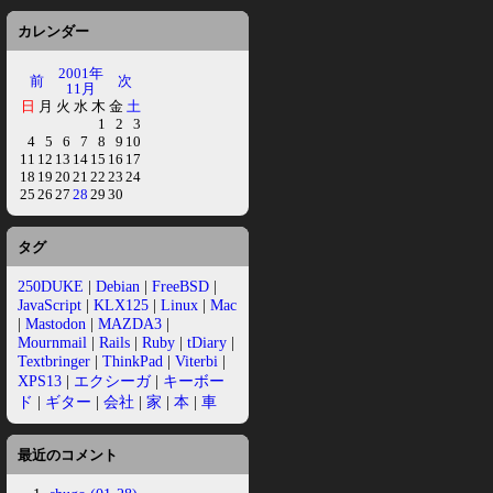
カレンダー
2001年
前
次
11月
日
月
火
水
木
金
土
1
2
3
4
5
6
7
8
9
10
11
12
13
14
15
16
17
18
19
20
21
22
23
24
25
26
27
28
29
30
タグ
250DUKE
|
Debian
|
FreeBSD
|
JavaScript
|
KLX125
|
Linux
|
Mac
|
Mastodon
|
MAZDA3
|
Mournmail
|
Rails
|
Ruby
|
tDiary
|
Textbringer
|
ThinkPad
|
Viterbi
|
XPS13
|
エクシーガ
|
キーボー
ド
|
ギター
|
会社
|
家
|
本
|
車
最近のコメント