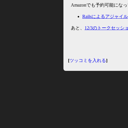
Amazonでも予約可能に
Railsによるアジャイ
あと、
12/3のトークセッシ
[
ツッコミを入れる
]