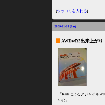
[
ツッコミを入れる
]
2009-11-28 (Sat)
_
AWDwR3出来上がり
『Railsによるアジャイル
いた。