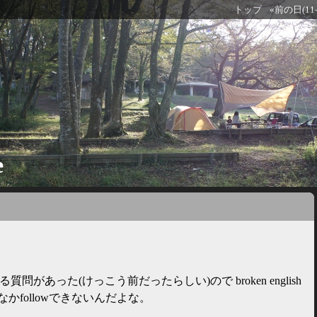
トップ
«前の日(11-
e
yに関する質問があった(けっこう前だったらしい)ので broken english
かfollowできないんだよな。