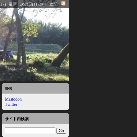
27)
最新
次の日(11-29)»
追記
SNS
Mastodon
Twitter
サイト内検索