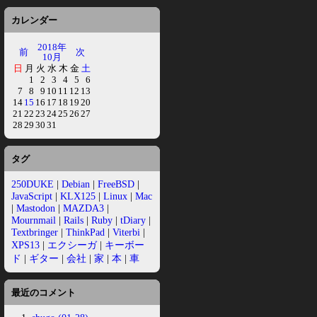
カレンダー
2018年
前
次
10月
日
月
火
水
木
金
土
1
2
3
4
5
6
7
8
9
10
11
12
13
14
15
16
17
18
19
20
21
22
23
24
25
26
27
28
29
30
31
タグ
250DUKE
|
Debian
|
FreeBSD
|
JavaScript
|
KLX125
|
Linux
|
Mac
|
Mastodon
|
MAZDA3
|
Mournmail
|
Rails
|
Ruby
|
tDiary
|
Textbringer
|
ThinkPad
|
Viterbi
|
XPS13
|
エクシーガ
|
キーボー
ド
|
ギター
|
会社
|
家
|
本
|
車
最近のコメント