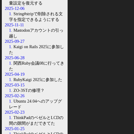
量設定を復元する
2025-12-06
1
. String#stripで削除される文
字を指定できるようにする
2025-11-11
1
. Mastodonアカウントの引っ
越し
2025-09-27
1
. Kaigi on Rails 2025に参加し
た
2025-06-28
1
. 関西Ruby会議08に行ってき
た
2025-04-19
1
. RubyKaigi 2025に参加した
2025-03-15
1
. ZO-3STの修理？
2025-02-26
1
. Ubuntu 24.04へのアップグ
レード
2025-02-23
1
. ThinkPadのベゼルとLCDの
間の隙間がまだできてた
2025-01-25