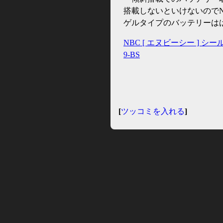
搭載しないといけないのでNB
ゲルタイプのバッテリーは
NBC [ エヌビーシー ] シー
9-BS
[
ツッコミを入れる
]