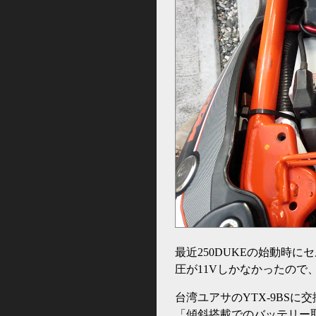
最近250DUKEの始動時
圧が11Vしかなかったので
台湾ユアサのYTX-9BSに
「傾斜搭載でのバッテリー取