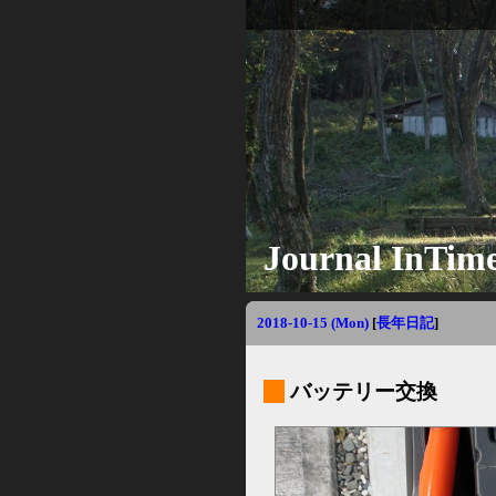
Journal InTim
2018-10-15 (Mon)
[
長年日記
]
_
バッテリー交換