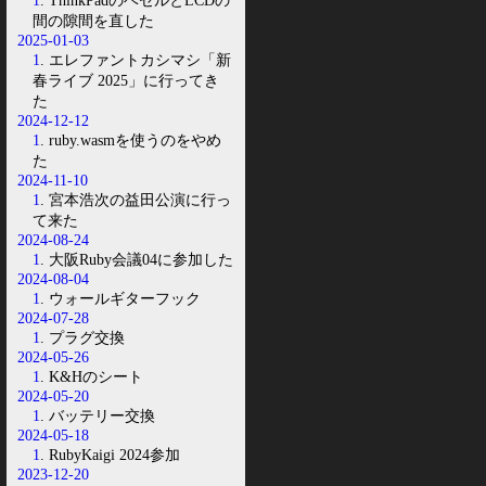
1
. ThinkPadのベゼルとLCDの
間の隙間を直した
2025-01-03
1
. エレファントカシマシ「新
春ライブ 2025」に行ってき
た
2024-12-12
1
. ruby.wasmを使うのをやめ
た
2024-11-10
1
. 宮本浩次の益田公演に行っ
て来た
2024-08-24
1
. 大阪Ruby会議04に参加した
2024-08-04
1
. ウォールギターフック
2024-07-28
1
. プラグ交換
2024-05-26
1
. K&Hのシート
2024-05-20
1
. バッテリー交換
2024-05-18
1
. RubyKaigi 2024参加
2023-12-20