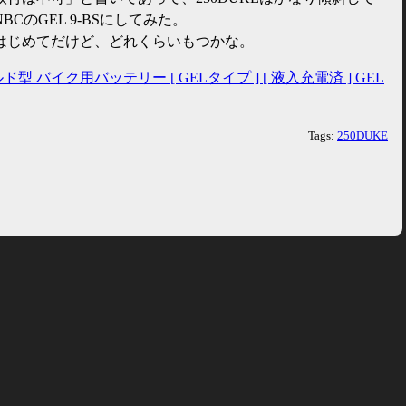
CのGEL 9-BSにしてみた。
はじめてだけど、どれくらいもつかな。
ルド型 バイク用バッテリー [ GELタイプ ] [ 液入充電済 ] GEL
Tags:
250DUKE