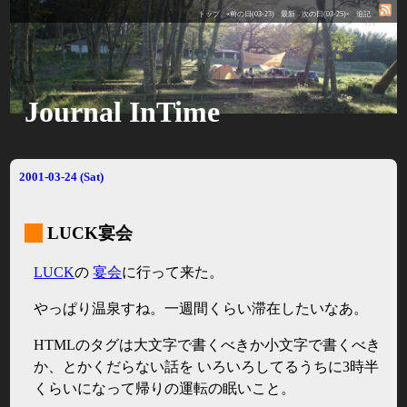
トップ
«前の日(03-23)
最新
次の日(03-25)»
追記
Journal InTime
2001-03-24 (Sat)
_
LUCK宴会
LUCK
の
宴会
に行って来た。
やっぱり温泉すね。一週間くらい滞在したいなあ。
HTMLのタグは大文字で書くべきか小文字で書くべき
か、とかくだらない話を いろいろしてるうちに3時半
くらいになって帰りの運転の眠いこと。