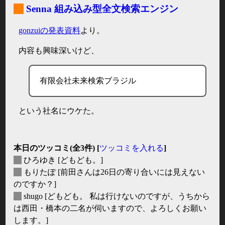
_
Senna 組み込み型全文検索エンジン
gonzuiの発表資料
より。
内容も興味深いけど、
有限会社未来検索ブラジル
という社名にウケた。
本日のツッコミ(全3件) [
ツッコミを入れる
]
_
ひろゆき
[どもども。]
_
もりたぽ
[前田さんは26日の寄り合いには見えない
のですか？]
_
shugo
[どもども。 私は行けないのですが、うちから
は西田・橋本の二名が伺いますので、よろしくお願い
します。]