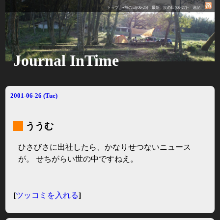
トップ
«前の日(06-25)
最新
次の日(06-27)»
追記
Journal InTime
2001-06-26 (Tue)
_
ううむ
ひさびさに出社したら、かなりせつないニュース
が。 せちがらい世の中ですねえ。
[
ツッコミを入れる
]