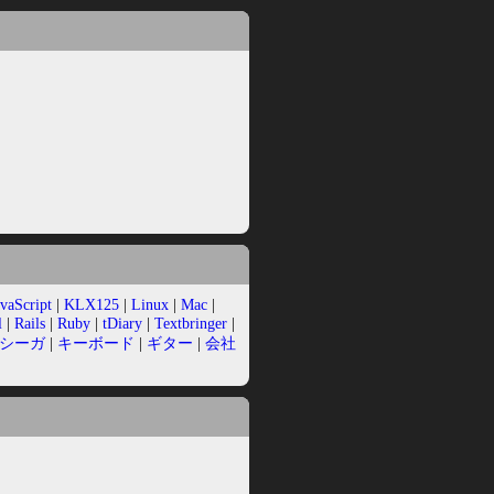
avaScript
|
KLX125
|
Linux
|
Mac
|
l
|
Rails
|
Ruby
|
tDiary
|
Textbringer
|
シーガ
|
キーボード
|
ギター
|
会社