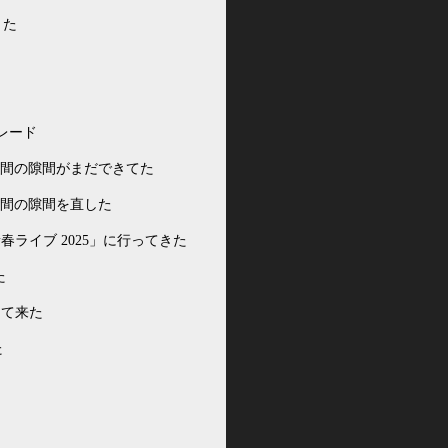
きた
プグレード
LCDの間の隙間がまだできてた
CDの間の隙間を直した
春ライブ 2025」に行ってきた
た
って来た
た