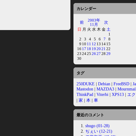
カレンダー
2003年
前
次
11月
日
月
火
水
木
金
土
1
2
3
4
5
6
7
8
9
10
11
12
13
14
15
16
17
18
19
20
21
22
23
24
25
26
27
28
29
30
タグ
250DUKE
|
Debian
|
FreeBSD
|
J
Mastodon
|
MAZDA3
|
Mournmai
ThinkPad
|
Viterbi
|
XPS13
|
エク
|
家
|
本
|
車
最近のコメント
shugo (01-28)
ぢぇい (12-21)