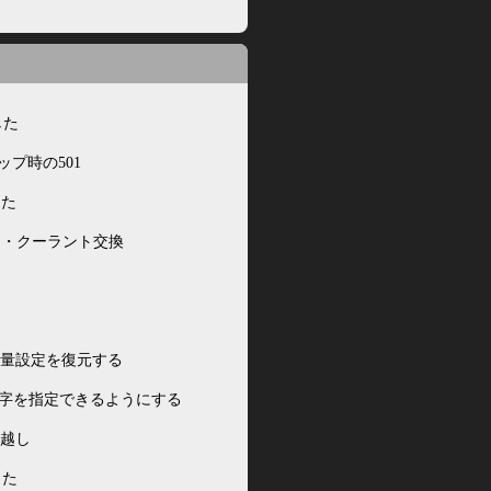
した
クアップ時の501
った
ド・クーラント交換
に音量設定を復元する
除される文字を指定できるようにする
っ越し
加した