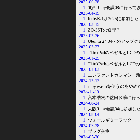
2025-06-28
1
. 関西Ruby会議08に行って
2025-04-19
1
. RubyKaigi 2025に参加した
2025-03-15
1
. ZO-3STの修理？
2025-02-26
1
. Ubuntu 24.04へのアッ
2025-02-23
1
. ThinkPadのベゼルと
2025-01-25
1
. ThinkPadのベゼルとL
2025-01-03
1
. エレファントカシマシ「新
2024-12-12
1
. ruby.wasmを使うのをやめ
2024-11-10
1
. 宮本浩次の益田公演に行
2024-08-24
1
. 大阪Ruby会議04に参加し
2024-08-04
1
. ウォールギターフック
2024-07-28
1
. プラグ交換
2024-05-26