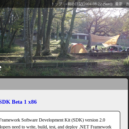
トップ
«前の日記(2004-08-22 (Sun))
最新
次
e
SDK Beta 1 x86
Framework Software Development Kit (SDK) version 2.0
lopers need to write, build, test, and deploy .NET Framework