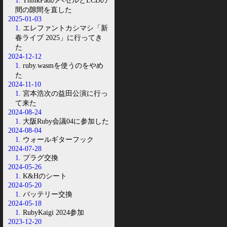
1
. ThinkPadのベゼルとLCDの
間の隙間を直した
2025-01-03
1
. エレファントカシマシ「新
春ライブ 2025」に行ってき
た
2024-12-12
1
. ruby.wasmを使うのをやめ
た
2024-11-10
1
. 宮本浩次の益田公演に行っ
て来た
2024-08-24
1
. 大阪Ruby会議04に参加した
2024-08-04
1
. ウォールギターフック
2024-07-28
1
. プラグ交換
2024-05-26
1
. K&Hのシート
2024-05-20
1
. バッテリー交換
2024-05-18
1
. RubyKaigi 2024参加
2023-12-20