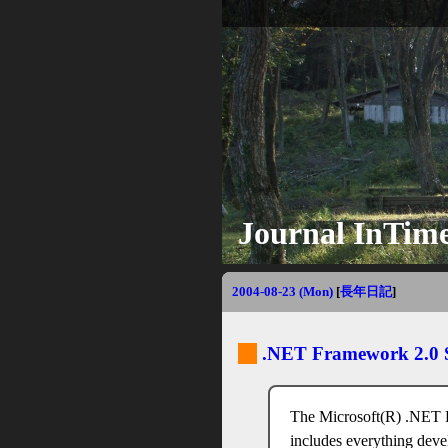
Journal InTim
2004-08-23 (Mon)
[
長年日記
]
_
.NET Framework 2.0 
The Microsoft(R) .NET 
includes everything deve