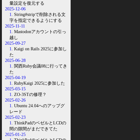
量設定を復元する
2025-12-06
1
. String#stripで削除される文
字を指定できるようにする
2025-11-11
1
. Mastodonアカウントの引っ
越し
2025-09-27
1
. Kaigi on Rails 2025に参加し
た
2025-06-28
1
. 関西Ruby会議08に行ってき
た
2025-04-19
1
. RubyKaigi 2025に参加した
2025-03-15
1
. ZO-3STの修理？
2025-02-26
1
. Ubuntu 24.04へのアップグ
レード
2025-02-23
1
. ThinkPadのベゼルとLCDの
間の隙間がまだできてた
2025-01-25