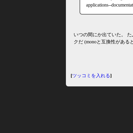
applications--documentat
いつの間にか出ていた。 たぶ
クだ (monoと互換性がある
[
ツッコミを入れる
]