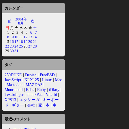
カレンダー
2004年
前
次
8月
日
月
火
水
木
金
土
1
2
3
4
5
6
7
8
9
10
11
12
13
14
15
16
17
18
19
20
21
22
23
24
25
26
27
28
29
30
31
タグ
250DUKE
|
Debian
|
FreeBSD
|
JavaScript
|
KLX125
|
Linux
|
Mac
|
Mastodon
|
MAZDA3
|
Mournmail
|
Rails
|
Ruby
|
tDiary
|
Textbringer
|
ThinkPad
|
Viterbi
|
XPS13
|
エクシーガ
|
キーボー
ド
|
ギター
|
会社
|
家
|
本
|
車
最近のコメント