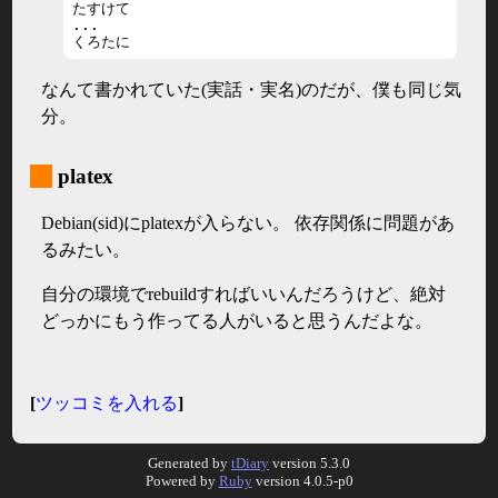
たすけて

...

くろたに
なんて書かれていた(実話・実名)のだが、僕も同じ気
分。
_
platex
Debian(sid)にplatexが入らない。 依存関係に問題があ
るみたい。
自分の環境でrebuildすればいいんだろうけど、絶対
どっかにもう作ってる人がいると思うんだよな。
[
ツッコミを入れる
]
Generated by
tDiary
version 5.3.0
Powered by
Ruby
version 4.0.5-p0