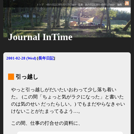
トップ
«前の日記(2001-02-22 (Thu))
最新
次の日記(2001-03-01 (Thu))»
編集
Journal InTime
2001-02-28 (Wed)
[
長年日記
]
_
引っ越し
やっと引っ越しがだいたいおわって少し落ち着い
た。 (この間「ちょっと気がラクになった」と書いた
のは気のせい だったらしい。) でもまだやらなきゃい
けないことがたまってるよう…。
この間、仕事の打合せの資料に、