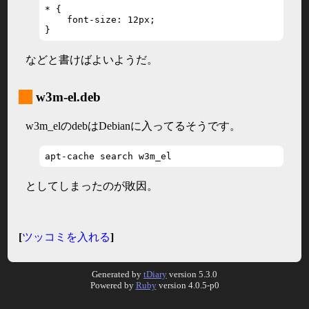
* {

    font-size: 12px;

}
などと書けばよいようだ。
_
w3m-el.deb
w3m_elのdebはDebianに入ってるそうです。
apt-cache search w3m_el
としてしまったのが敗因。
[
ツッコミを入れる
]
Generated by
tDiary
version 5.3.0
Powered by
Ruby
version 4.0.5-p0