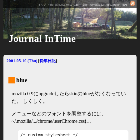
トップ
«前の日記(2001-05-09 (Wed))
最新
次の日記(2001-05-12 (Sat))»
編集
Journal InTime
2001-05-10 (Thu)
[
長年日記
]
_
blue
mozilla 0.9にupgradeしたらskinのblueがなくなってい
た。 しくしく。
メニューなどのフォントを調整するには、
~/.mozilla/.../chrome/userChrome.cssに、
/* custom stylesheet */
