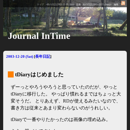
トップ
«前の日記(2003-12-19 (Fri))
最新
次の日記(2003-12-21 (Sun))»
編集
Journal InTime
2003-12-20 (Sat)
[
長年日記
]
_
tDiaryはじめました
ずーっとやろうやろうと思っていたのだが、やっと
tDiaryに移行した。 やっぱり慣れるまではちょっと大
変そうだ。 とりあえず、RDが使えるみたいなので、
書き方は従来とあまり変わらないのがうれしい。
tDiaryで一番やりたかったのは画像の埋め込み。