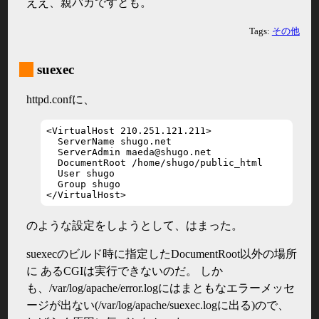
ええ、親バカですとも。
Tags:
その他
_
suexec
httpd.confに、
<VirtualHost 210.251.121.211>

  ServerName shugo.net

  ServerAdmin maeda@shugo.net

  DocumentRoot /home/shugo/public_html

  User shugo

  Group shugo

</VirtualHost>
のような設定をしようとして、はまった。
suexecのビルド時に指定したDocumentRoot以外の場所
に あるCGIは実行できないのだ。 しか
も、/var/log/apache/error.logにはまともなエラーメッセ
ージが出ない(/var/log/apache/suexec.logに出る)ので、