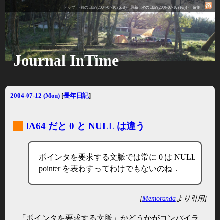
トップ
«前の日記(2004-07-10 (Sat))
最新
次の日記(2004-07-16 (Fri))»
編集
Journal InTime
2004-07-12 (Mon)
[
長年日記
]
_
IA64 だと 0 と NULL は違う
ポインタを要求する文脈では常に 0 は NULL
pointer を表わすってわけでもないのね．
[
Memoranda
より引用]
「ポインタを要求する文脈」かどうかがコンパイラ