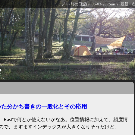
トップ
«前の日記(2005-03-20 (Sun))
最新
次
e
いた分かち書きの一般化とその応用
 Rastで何とか使えないかなあ。位置情報に加えて、頻度情
いので、ますますインデックスが大きくなりそうだけど。