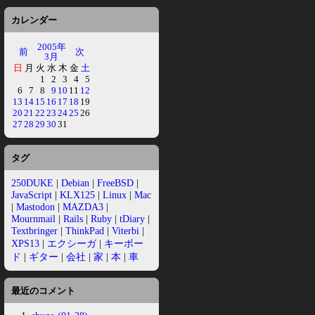
カレンダー
2005年
前
次
3月
日
月
火
水
木
金
土
1
2
3
4
5
6
7
8
9
10
11
12
13
14
15
16
17
18
19
20
21
22
23
24
25
26
27
28
29
30
31
タグ
250DUKE
|
Debian
|
FreeBSD
|
JavaScript
|
KLX125
|
Linux
|
Mac
|
Mastodon
|
MAZDA3
|
Mournmail
|
Rails
|
Ruby
|
tDiary
|
Textbringer
|
ThinkPad
|
Viterbi
|
XPS13
|
エクシーガ
|
キーボー
ド
|
ギター
|
会社
|
家
|
本
|
車
最近のコメント