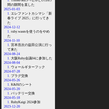
1
. ThinkPadのベゼルとLCDの
間の隙間を直した
2025-01-03
1
. エレファントカシマシ「新
春ライブ 2025」に行ってき
た
2024-12-12
1
. ruby.wasmを使うのをやめ
た
2024-11-10
1
. 宮本浩次の益田公演に行っ
て来た
2024-08-24
1
. 大阪Ruby会議04に参加した
2024-08-04
1
. ウォールギターフック
2024-07-28
1
. プラグ交換
2024-05-26
1
. K&Hのシート
2024-05-20
1
. バッテリー交換
2024-05-18
1
. RubyKaigi 2024参加
2023-12-20