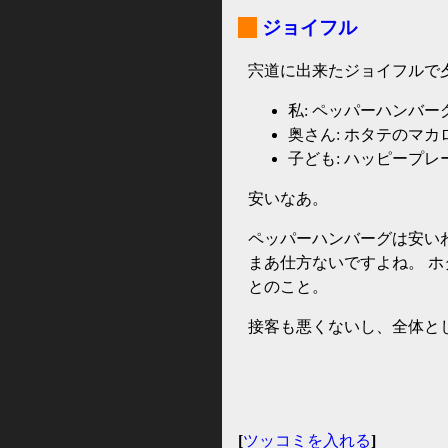
_
ジョイフル
宍道に出来たジョイフルで
私: ペッパーハンバーグ
奥さん: ホタテのマカロ
子ども: ハッピープレー
安いなあ。
ペッパーハンバーグは安い
まあ仕方ないですよね。 
とのこと。
接客も悪くないし、全体と
[
ツッコミを入れる
]