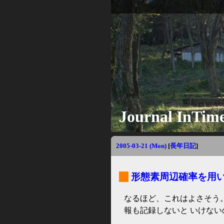
Journal InTim
2005-03-21 (Mon)
[
長年日記
]
_
形態素周辺確率を用
なるほど、これはよさそう。
報も記録しないと いけな