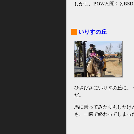
しかし、BOWと聞くとBSD 
_
いりすの丘
ひさびさにいりすの丘に。
だ。
馬に乗ってみたりもしたけ
も、一瞬で終わってしまっ