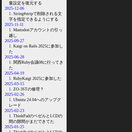
量設定を復元する
2025-12-06
1
. String#stripで削除される文
字を指定できるようにする
2025-11-11
1
. Mastodonアカウントの引っ
越し
2025-09-27
1
. Kaigi on Rails 2025に参加し
た
2025-06-28
1
. 関西Ruby会議08に行ってき
た
2025-04-19
1
. RubyKaigi 2025に参加した
2025-03-15
1
. ZO-3STの修理？
2025-02-26
1
. Ubuntu 24.04へのアップグ
レード
2025-02-23
1
. ThinkPadのベゼルとLCDの
間の隙間がまだできてた
2025-01-25