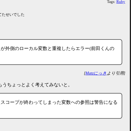
Tags:
Ruby
てたせいでした
が外側のローカル変数と重複したらエラー(前田くんの
[
Matzにっき
より引用]
もうちょっとよく考えてみないと。
たスコープが終わってしまった変数への参照は警告になる