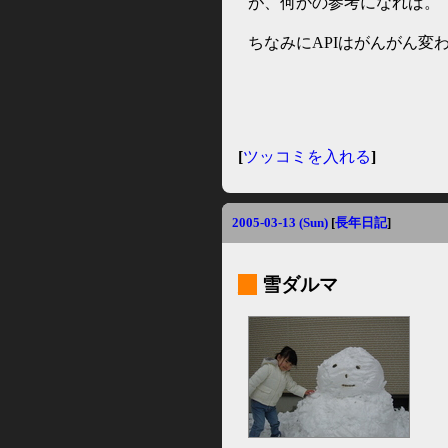
が、何かの参考になれば。
ちなみにAPIはがんがん変わ
[
ツッコミを入れる
]
2005-03-13 (Sun)
[
長年日記
]
_
雪ダルマ