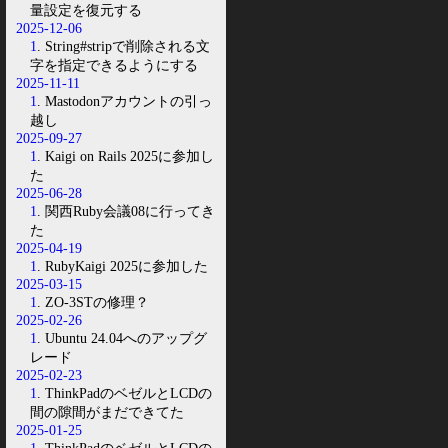
量設定を復元する
2025-12-06
1
. String#stripで削除される文
字を指定できるようにする
2025-11-11
1
. Mastodonアカウントの引っ
越し
2025-09-27
1
. Kaigi on Rails 2025に参加し
た
2025-06-28
1
. 関西Ruby会議08に行ってき
た
2025-04-19
1
. RubyKaigi 2025に参加した
2025-03-15
1
. ZO-3STの修理？
2025-02-26
1
. Ubuntu 24.04へのアップグ
レード
2025-02-23
1
. ThinkPadのベゼルとLCDの
間の隙間がまだできてた
2025-01-25