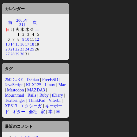
カレンダー
2005年
前
次
3月
日
月
火
水
木
金
土
1
2
3
4
5
6
7
8
9
10
11
12
13
14
15
16
17
18
19
20
21
22
23
24
25
26
27
28
29
30
31
タグ
250DUKE
|
Debian
|
FreeBSD
|
JavaScript
|
KLX125
|
Linux
|
Mac
|
Mastodon
|
MAZDA3
|
Mournmail
|
Rails
|
Ruby
|
tDiary
|
Textbringer
|
ThinkPad
|
Viterbi
|
XPS13
|
エクシーガ
|
キーボー
ド
|
ギター
|
会社
|
家
|
本
|
車
最近のコメント