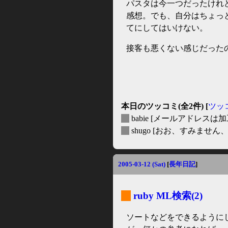
パスタは今一つだったけれ
感想。でも、自分はちょっ
てにしてはいけない。
接客も悪くない感じだった
本日のツッコミ(全2件) [
ツッ
_
babie
[メールアドレスは加
_
shugo
[おお、すみません、
2005-03-12 (Sat)
[
長年日記
]
_
ruby ML検索(2)
ソートなどをできるように