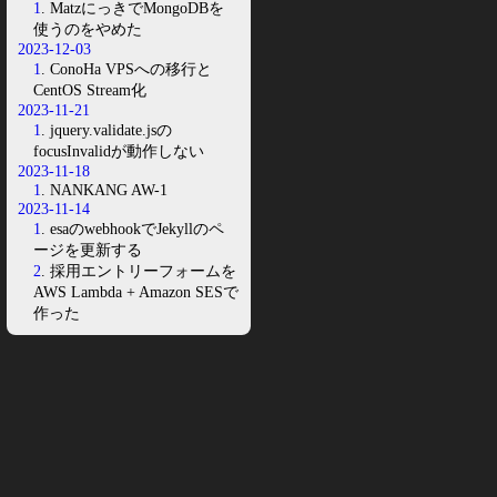
1
. MatzにっきでMongoDBを
使うのをやめた
2023-12-03
1
. ConoHa VPSへの移行と
CentOS Stream化
2023-11-21
1
. jquery.validate.jsの
focusInvalidが動作しない
2023-11-18
1
. NANKANG AW-1
2023-11-14
1
. esaのwebhookでJekyllのペ
ージを更新する
2
. 採用エントリーフォームを
AWS Lambda + Amazon SESで
作った