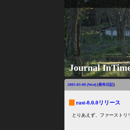
Journal InTim
2005-03-09 (Wed)
[
長年日記
]
_
rast-0.0.0リリース
とりあえず、ファーストリ