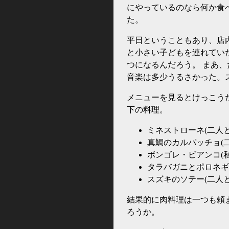
にやっているのなら何か食
た。
平日ということもあり、店
と小さい子どもを連れてい
つになるんだろう。 まあ
音楽は多少うるさかった。
メニューを見るとけっこう
下の料理。
ミネストローネ(二人と
真鯛のカルパッチョ(
ボンゴレ・ビアンコ(私
タラバガニとポロネギ
スズキのソテー(二人と
結果的に肉料理は一つも頼
ろうか。