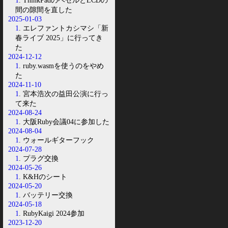
1
. ThinkPadのベゼルとLCDの
間の隙間を直した
2025-01-03
1
. エレファントカシマシ「新
春ライブ 2025」に行ってき
た
2024-12-12
1
. ruby.wasmを使うのをやめ
た
2024-11-10
1
. 宮本浩次の益田公演に行っ
て来た
2024-08-24
1
. 大阪Ruby会議04に参加した
2024-08-04
1
. ウォールギターフック
2024-07-28
1
. プラグ交換
2024-05-26
1
. K&Hのシート
2024-05-20
1
. バッテリー交換
2024-05-18
1
. RubyKaigi 2024参加
2023-12-20