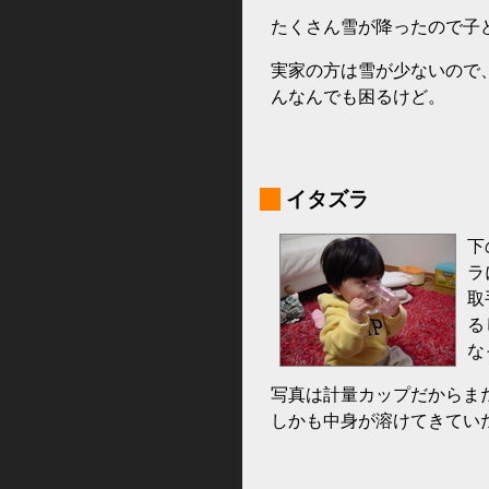
たくさん雪が降ったので子
実家の方は雪が少ないので
んなんでも困るけど。
_
イタズラ
下
ラ
取
る
な
写真は計量カップだからま
しかも中身が溶けてきていた