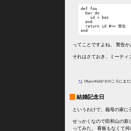
def foo

  bar do

    id = baz

  end

  return id #=> 警告

end
ってことですよね。 警告か
それはさておき、ミーティ
*1
Object#idがそのころに
_
結婚記念日
というわけで、義母の家に
せっかくなので田和山の新
ってみた。 看板もなくて何の