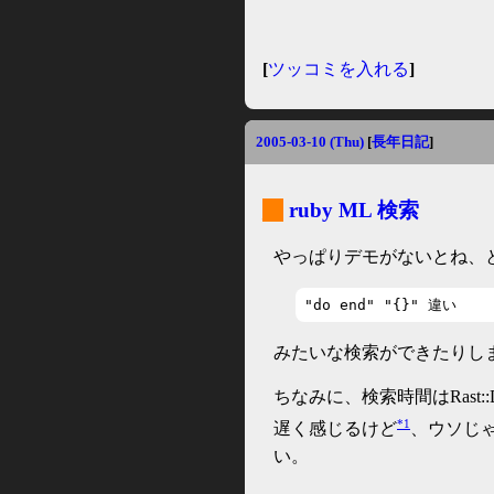
[
ツッコミを入れる
]
2005-03-10 (Thu)
[
長年日記
]
_
ruby ML 検索
やっぱりデモがないとね、
"do end" "{}" 違い
みたいな検索ができたりし
ちなみに、検索時間はRast:
*1
遅く感じるけど
、ウソじ
い。