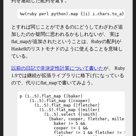
列を連結した配列を返す。
%w(ruby perl python).map {|i| i.chars.to_a}.fla
とすれば同じことができるのにどうしてわざわざ追
加したのか疑問に思われるかもしれないが、 実は
flat_mapが追加されたということは、Rubyの配列が
Haskellのリストモナドのように使えることを意味し
ている。
以前の日記で非決定性計算について書いた
が、 Ruby
1.9では継続が拡張ライブラリに格下げになっている
ので、代りにflat_mapで書いてみよう。
p (1..5).flat_map {|baker|

    (1..5).flat_map {|cooper|

      (1..5).flat_map {|fletcher|

        (1..5).flat_map {|miller|

          (1..5).select {|smith|

            [baker, cooper, fletcher, miller, sm
              baker != 5 &&

              cooper != 1 &&

              fletcher != 1 && fletcher != 5 &&
