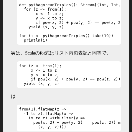
def pythagoreanTriples(): Stream[(Int, Int, Int)
  for (z <- from(1);

       x <- 1 to z;

       y <- x to z;

       if pow(x, 2) + pow(y, 2) == pow(z, 2))

    yield (x, y, z)

for (i <- pythagoreanTriples().take(10))

  println(i)
実は、Scalaのfor式はリスト内包表記と同等で、
for (z <- from(1);

     x <- 1 to z;

     y <- x to z;

     if pow(x, 2) + pow(y, 2) == pow(z, 2))

  yield (x, y, z)
は
from(1).flatMap(z => 

  (1 to z).flatMap(x =>

    (x to z).withFilter(y =>

      pow(x, 2) + pow(y, 2) == pow(z, 2)).map(y 
        (x, y, z))))