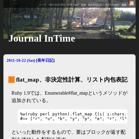
トップ
«前の日記(2011-10-08 (Sat))
最新
次の日記(2011-10-25 (Tue))»
編集
Journal InTime
2011-10-22 (Sat)
[
長年日記
]
_
flat_map、非決定性計算、リスト内包表記
Ruby 1.9では、Enumerable#flat_mapというメソッドが
追加されている。
%w(ruby perl python).flat_map {|i| i.chars.to_a}
#=> ["r", "u", "b", "y", "p", "e", "r", "l", "p
といった動作をするもので、要はブロックが返す配