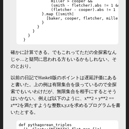
              miller > cooper &&

              (smith - fletcher).abs != 1 &&

              (fletcher - cooper).abs != 1

          }.map {|smith|

            [baker, cooper, fletcher, miller, sm
          }

        }

      }

    }

  }
確かに計算できる。でもこれってただの全探索なん
じゃ…と疑問に思われる方もいるかもしれない。そ
のとおり。
以前の日記でHaskell版のポイントは遅延評価にある
と書いた。上の例は有限集合を扱っているので全探
索でもいいわけだが、無限集合を相手にするとそう
はいかない。例えば以下のように、x**2 + y**2 ==
z**2を満たすような整数x,y,zを求めるプログラムを書
いたとする。
def pythagorean_triples
