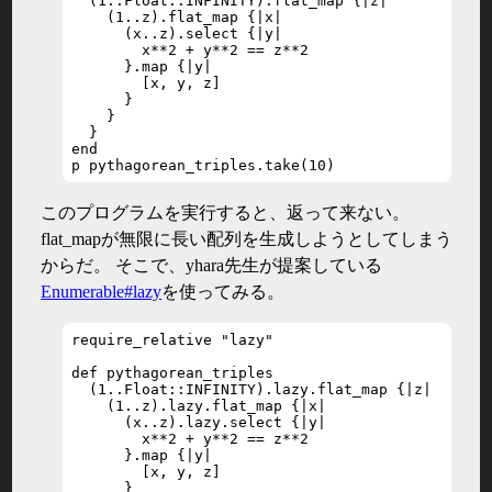
  (1..Float::INFINITY).flat_map {|z|

    (1..z).flat_map {|x|

      (x..z).select {|y|

        x**2 + y**2 == z**2

      }.map {|y|

        [x, y, z]

      }

    }

  }

end

p pythagorean_triples.take(10)
このプログラムを実行すると、返って来ない。
flat_mapが無限に長い配列を生成しようとしてしまう
からだ。 そこで、yhara先生が提案している
Enumerable#lazy
を使ってみる。
require_relative "lazy"

def pythagorean_triples

  (1..Float::INFINITY).lazy.flat_map {|z|

    (1..z).lazy.flat_map {|x|

      (x..z).lazy.select {|y|

        x**2 + y**2 == z**2

      }.map {|y|

        [x, y, z]

      }
