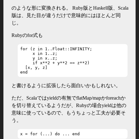
のような形に変換される。 Ruby版とHaskell版、Scala
版は、見た目が違うだけで意味的にはほとんど同
じ。
Rubyのfor式も
for (z in 1..Float::INFINITY;

     x in 1..z;

     y in x..z;

     if x**2 + y**2 == z**2)

  [x, y, z]

end
と書けるように拡張したら面白いかもしれない。
ただ、Scalaではyieldの有無でflatMap/mapかforeachか
を切り替えているようだが、Rubyの場合yieldは他の
意味に使っているので、もうちょっと工夫が必要そ
う。
x = for (...) do ... end