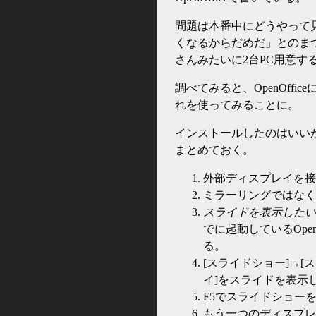
問題は本番中にどうやって
くなるからだめだ」とのま
さんみたいに2台PC用意す
調べてみると、OpenOffice
れを使ってみることに。
インストールしたのはいい
まとめておく。
外部ディスプレイを接
ミラーリングではなく
スライドを表示したい
でに起動しているOpe
る。
[スライドショー]→
イ]をスライドを表示
F5でスライドショー
もう一つのディスプレ