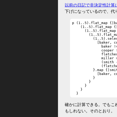
以前の日記で非決定性計算
下げになっているので、代りに
p (1..5).flat_map {|ba
    (1..5).flat_map {|
      (1..5).flat_map 
        (1..5).flat_ma
          (1..5).selec
            [baker, c
              baker !=
              cooper !
              fletche
              miller >
              (smith 
              (fletche
          }.map {|smit
            [baker, c
          }

        }

      }

    }

  }
確かに計算できる。でもこ
もしれない。そのとおり。