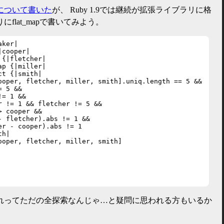
について書いた
が、 Ruby 1.9では継続が拡張ライブラリに格
flat_mapで書いてみよう。
ker|

cooper|

{|fletcher|

p {|miller|

t {|smith|

ooper, fletcher, miller, smith].uniq.length == 5 &&

 5 &&

= 1 &&

r != 1 && fletcher != 5 &&

 cooper &&

- fletcher).abs != 1 &&

r - cooper).abs != 1

h|

ooper, fletcher, miller, smith]

れってただの全探索なんじゃ…と疑問に思われる方もいるか