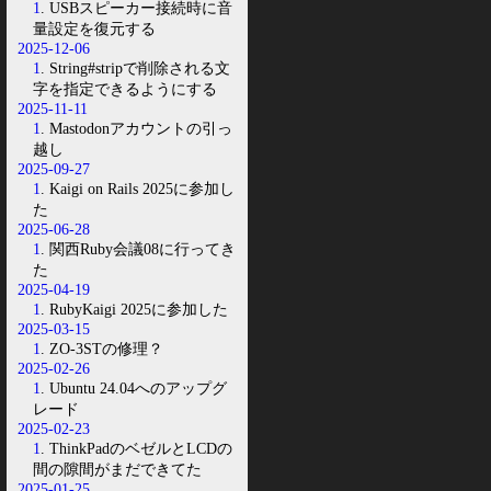
1
. USBスピーカー接続時に音
量設定を復元する
2025-12-06
1
. String#stripで削除される文
字を指定できるようにする
2025-11-11
1
. Mastodonアカウントの引っ
越し
2025-09-27
1
. Kaigi on Rails 2025に参加し
た
2025-06-28
1
. 関西Ruby会議08に行ってき
た
2025-04-19
1
. RubyKaigi 2025に参加した
2025-03-15
1
. ZO-3STの修理？
2025-02-26
1
. Ubuntu 24.04へのアップグ
レード
2025-02-23
1
. ThinkPadのベゼルとLCDの
間の隙間がまだできてた
2025-01-25