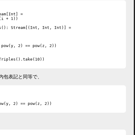
am[Int] =

i + 1))

s(): Stream[(Int, Int, Int)] =

 pow(y, 2) == pow(z, 2))

riples().take(10))

スト内包表記と同等で、
w(y, 2) == pow(z, 2))
