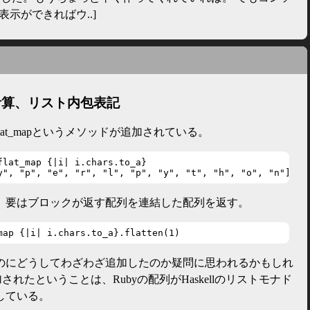
示ができればウ..]
性計算、リスト内包表記
ble#flat_mapというメソッドが追加されている。
flat_map {|i| i.chars.to_a}

y", "p", "e", "r", "l", "p", "y", "t", "h", "o", "n"]
、要はブロックが返す配列を連結した配列を返す。
map {|i| i.chars.to_a}.flatten(1)
のにどうしてわざわざ追加したのか疑問に思われるかもしれ
追加されたということは、Rubyの配列がHaskellのリストモナド
している。