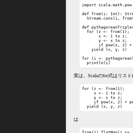
import scala.math.pow

def from(i: Int): Stre
  Stream.cons(i, from(
def pythagoreanTriple
  for (z <- from(1);

       x <- 1 to z;

       y <- x to z;

       if pow(x, 2) +
    yield (x, y, z)

for (i <- pythagoreanT
  println(i)
実は、Scalaのfor式はリ
for (z <- from(1);

     x <- 1 to z;

     y <- x to z;

     if pow(x, 2) + po
  yield (x, y, z)
は
from(1).flatMap(z => 
