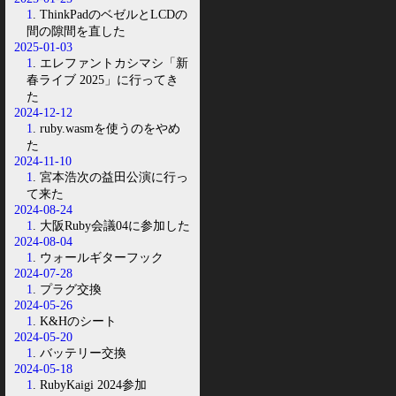
1
. ThinkPadのベゼルとLCDの
間の隙間を直した
2025-01-03
1
. エレファントカシマシ「新
春ライブ 2025」に行ってき
た
2024-12-12
1
. ruby.wasmを使うのをやめ
た
2024-11-10
1
. 宮本浩次の益田公演に行っ
て来た
2024-08-24
1
. 大阪Ruby会議04に参加した
2024-08-04
1
. ウォールギターフック
2024-07-28
1
. プラグ交換
2024-05-26
1
. K&Hのシート
2024-05-20
1
. バッテリー交換
2024-05-18
1
. RubyKaigi 2024参加