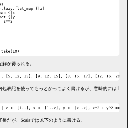
s

.lazy.flat_map {|z|

ap {|x|

ct {|y|

 z**2

.take(10)
な解が得られる。
], [5, 12, 13], [9, 12, 15], [8, 15, 17], [12, 16, 20], 
リスト内包表記を使ってもっとかっこよく書けるが、意味的には上
 | z <- [1..], x <- [1..z], y <- [x..z], x^2 + y^2 == z^
と冗長だが、Scalaでは以下のように書ける。