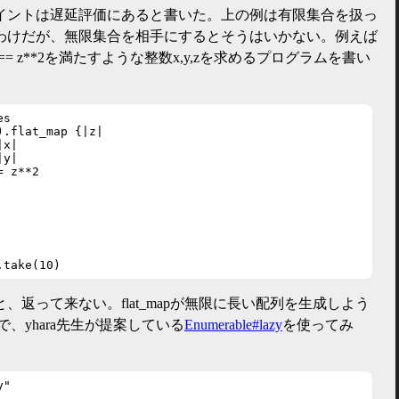
版のポイントは遅延評価にあると書いた。上の例は有限集合を扱っ
わけだが、無限集合を相手にするとそうはいかない。例えば
*2 == z**2を満たすような整数x,y,zを求めるプログラムを書い
s

.flat_map {|z|

x|

y|

 z**2

.take(10)
、返って来ない。flat_mapが無限に長い配列を生成しよう
、yhara先生が提案している
Enumerable#lazy
を使ってみ
"
