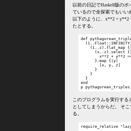
以前の日記でHaskell
ているので全探索でもいい
以下のように、x**2 + y*
たとする。
def pythagorean_triple
  (1..Float::INFINITY)
    (1..z).flat_map {|
      (x..z).select {|
        x**2 + y**2 ==
      }.map {|y|

        [x, y, z]

      }

    }

  }

end

p pythagorean_triples
このプログラムを実行すると
としてしまうからだ。 そこで
る。
require_relative "lazy