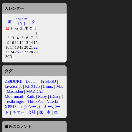
カレンダー
2011年
前
次
10月
日
月
火
水
木
金
土
1
2
3
4
5
6
7
8
9
10
11
12
13
14
15
16
17
18
19
20
21
22
23
24
25
26
27
28
29
30
31
タグ
250DUKE
|
Debian
|
FreeBSD
|
JavaScript
|
KLX125
|
Linux
|
Mac
|
Mastodon
|
MAZDA3
|
Mournmail
|
Rails
|
Ruby
|
tDiary
|
Textbringer
|
ThinkPad
|
Viterbi
|
XPS13
|
エクシーガ
|
キーボー
ド
|
ギター
|
会社
|
家
|
本
|
車
最近のコメント