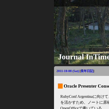
Journal InTim
2011-10-08 (Sat)
[
長年日記
]
_
Oracle Presenter Cons
RubyConf Argenti
を活かすため、ノートに原稿
OpenOfficeで書いている。