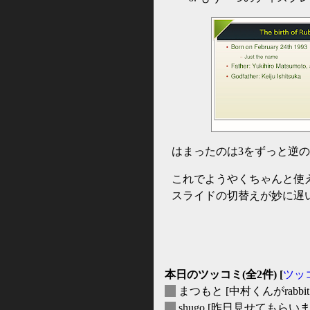
はまったのは3をずっと逆
これでようやくちゃんと使
スライドの切替えが妙に遅
本日のツッコミ(全2件) [
ツッ
_
まつもと
[中村くんがrab
_
shugo
[昨日見せてもらい