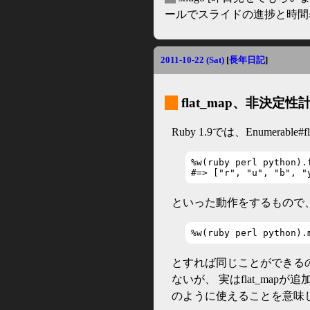
ールでスライドの進捗と時間表
2011-10-22 (Sat)
[
長年日記
]
_
flat_map、非決定
Ruby 1.9では、Enumera
%w(ruby perl python).
#=> ["r", "u", "b", "
といった動作をするもので
%w(ruby perl python).
とすれば同じことができる
ないが、 実はflat_mapが
のように使えることを意味