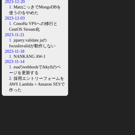
2023-12-20
1
. MatzにっきでMongoDBを
使うのをやめた
2023-12-03
1
. ConoHa VPSへの移行と
CentOS Stream化
2023-11-21
1
. jquery.validate.jsの
focusInvalidが動作しない
2023-11-18
1
. NANKANG AW-1
2023-11-14
1
. esaのwebhookでJekyllのペ
ージを更新する
2
. 採用エントリーフォームを
AWS Lambda + Amazon SESで
作った