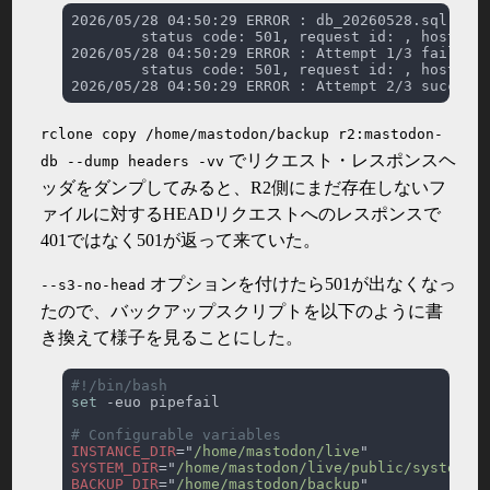
rclone copy /home/mastodon/backup r2:mastodon-
でリクエスト・レスポンスヘ
db --dump headers -vv
ッダをダンプしてみると、R2側にまだ存在しないフ
ァイルに対するHEADリクエストへのレスポンスで
401ではなく501が返って来ていた。
オプションを付けたら501が出なくなっ
--s3-no-head
たので、バックアップスクリプトを以下のように書
き換えて様子を見ることにした。
set
INSTANCE_DIR
="
/home/mastodon/live
SYSTEM_DIR
="
/home/mastodon/live/public/system
BACKUP_DIR
="
/home/mastodon/backup