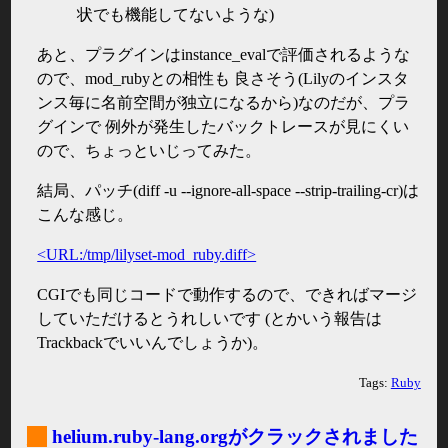
状でも機能してないような)
あと、プラグインはinstance_evalで評価されるような
ので、mod_rubyとの相性も 良さそう(Lilyのインスタ
ンス毎に名前空間が独立になるから)なのだが、プラ
グインで 例外が発生したバックトレースが見にくい
ので、ちょっといじってみた。
結局、パッチ(diff -u --ignore-all-space --strip-trailing-cr)は
こんな感じ。
<URL:/tmp/lilyset-mod_ruby.diff>
CGIでも同じコードで動作するので、できればマージ
していただけるとうれしいです (とかいう報告は
Trackbackでいいんでしょうか)。
Tags:
Ruby
_
helium.ruby-lang.orgがクラックされました