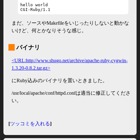
hello world

CGI-Ruby/1.1
まだ、ソースやMakefileをいじったりしないと動かな
いけど、何とかなりそうな感じ。
_
バイナリ
<URL:http://www.shugo.net/archive/apache-ruby-cygwin-
1.3.20-0.8.2.tar.gz>
にRuby込みのバイナリを置いときました。
/usr/local/apache/conf/httpd.confは適当に修正してくださ
い。
[
ツッコミを入れる
]