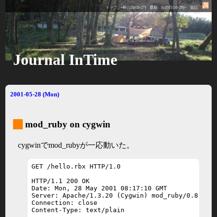
トップ
«前の日(05-27)
最新
次の日(05-29)»
追記
Journal InTime
2001-05-28 (Mon)
_
mod_ruby on cygwin
cygwinでmod_rubyが一応動いた。
GET /hello.rbx HTTP/1.0

HTTP/1.1 200 OK

Date: Mon, 28 May 2001 08:17:10 GMT

Server: Apache/1.3.20 (Cygwin) mod_ruby/0.8.2 Ru
Connection: close

Content-Type: text/plain
