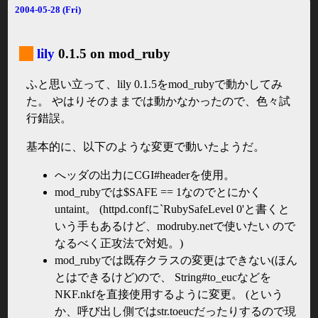
2004-05-28 (Fri)
_
lily
0.1.5 on mod_ruby
ふと思い立って、lily 0.1.5をmod_rubyで動かしてみ
た。 やはりそのままでは動かなかったので、色々試
行錯誤。
基本的に、以下のような変更で動いたようだ。
へッダの出力にCGI#headerを使用。
mod_rubyでは$SAFE == 1なのでとにかく
untaint。 (httpd.confに`RubySafeLevel 0'と書くと
いう手もあるけど、modruby.netで使いたい ので
なるべく正攻法で対処。)
mod_rubyでは既存クラスの変更はできない(ほん
とはできるけど)ので、 String#to_eucなどを
NKF.nkfを直接使用するように変更。 (という
か、呼び出し側ではstr.toeucだったりするので現