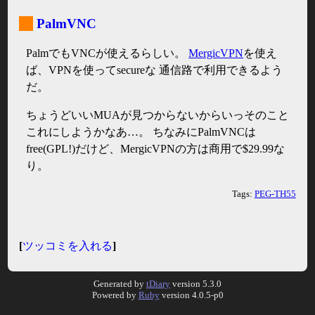
_
PalmVNC
PalmでもVNCが使えるらしい。
MergicVPN
を使え
ば、VPNを使ってsecureな 通信路で利用できるよう
だ。
ちょうどいいMUAが見つからないからいっそのこと
これにしようかなあ…。 ちなみにPalmVNCは
free(GPL!)だけど、MergicVPNの方は商用で$29.99な
り。
Tags:
PEG-TH55
[
ツッコミを入れる
]
Generated by
tDiary
version 5.3.0
Powered by
Ruby
version 4.0.5-p0