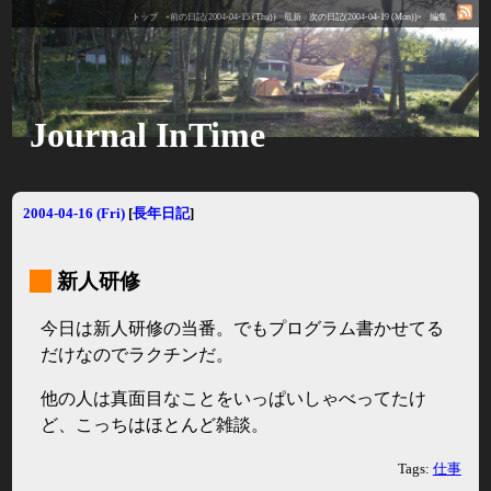
トップ
«前の日記(2004-04-15 (Thu))
最新
次の日記(2004-04-19 (Mon))»
編集
Journal InTime
2004-04-16 (Fri)
[
長年日記
]
_
新人研修
今日は新人研修の当番。でもプログラム書かせてる
だけなのでラクチンだ。
他の人は真面目なことをいっぱいしゃべってたけ
ど、こっちはほとんど雑談。
Tags:
仕事