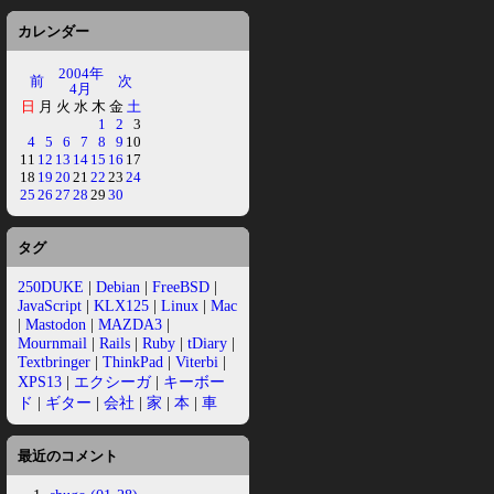
カレンダー
2004年
前
次
4月
日
月
火
水
木
金
土
1
2
3
4
5
6
7
8
9
10
11
12
13
14
15
16
17
18
19
20
21
22
23
24
25
26
27
28
29
30
タグ
250DUKE
|
Debian
|
FreeBSD
|
JavaScript
|
KLX125
|
Linux
|
Mac
|
Mastodon
|
MAZDA3
|
Mournmail
|
Rails
|
Ruby
|
tDiary
|
Textbringer
|
ThinkPad
|
Viterbi
|
XPS13
|
エクシーガ
|
キーボー
ド
|
ギター
|
会社
|
家
|
本
|
車
最近のコメント