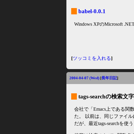
_
babel-0.0.1
Windows XPのMicrosoft 
[
ツッコミを入れる
]
2004-04-07 (Wed)
[
長年日記
]
_
tags-searchの検
会社で「Emacs上である
た。 以前は、同じファイル内だ
だが、最近tags-search