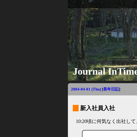
Journal InTim
2004-04-01 (Thu)
[
長年日記
]
_
新入社員入社
10:20頃に何気なく出社