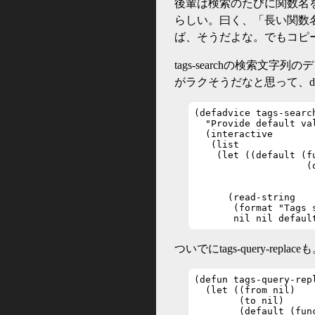
後輩は検索のたびに関数名
らしい。曰く、「長い関数名
ば、そうだよな。でもコピ
tags-searchの検索文字
がラクそうだなと思って、def
(defadvice tags-searc
  "Provide default val
  (interactive

   (list

    (let ((default (fu
                    (
                     
                     
      (read-string

       (format "Tags 
       nil nil defaul
ついでにtags-query-replace
(defun tags-query-rep
  (let ((from nil)

        (to nil)

        (default (func