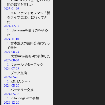
1
. ThinkPadのベゼルとLCDの
間の隙間を直した
2025-01-03
1
. エレファントカシマシ「新
春ライブ 2025」に行ってき
た
2024-12-12
1
. ruby.wasmを使うのをやめ
た
2024-11-10
1
. 宮本浩次の益田公演に行っ
て来た
2024-08-24
1
. 大阪Ruby会議04に参加した
2024-08-04
1
. ウォールギターフック
2024-07-28
1
. プラグ交換
2024-05-26
1
. K&Hのシート
2024-05-20
1
. バッテリー交換
2024-05-18
1
. RubyKaigi 2024参加
2023-12-20