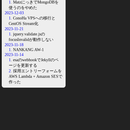
1
. MatzにっきでMongoDBを
使うのをやめた
2023-12-03
1
. ConoHa VPSへの移行と
CentOS Stream化
2023-11-21
1
. jquery.validate.jsの
focusInvalidが動作しない
2023-11-18
1
. NANKANG AW-1
2023-11-14
1
. esaのwebhookでJekyllのペ
ージを更新する
2
. 採用エントリーフォームを
AWS Lambda + Amazon SESで
作った