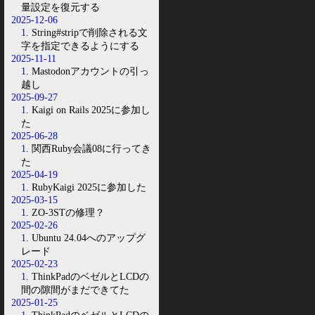
量設定を復元する
2025-12-06
1
. String#stripで削除される文
字を指定できるようにする
2025-11-11
1
. Mastodonアカウントの引っ
越し
2025-09-27
1
. Kaigi on Rails 2025に参加し
た
2025-06-28
1
. 関西Ruby会議08に行ってき
た
2025-04-19
1
. RubyKaigi 2025に参加した
2025-03-15
1
. ZO-3STの修理？
2025-02-26
1
. Ubuntu 24.04へのアップグ
レード
2025-02-23
1
. ThinkPadのベゼルとLCDの
間の隙間がまだできてた
2025-01-25