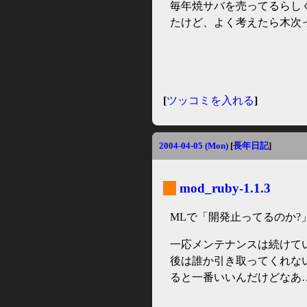
毎年焼サバを売ってるらし
たけど、よく考えたら木次
[
ツッコミを入れる
]
2004-04-05 (Mon)
[
長年日記
]
_
mod_ruby-1.1.3
MLで「開発止ってるのか?
一応メンテナンスは続けてい
後は誰か引き取ってくれな
ると一番いいんだけどなあ