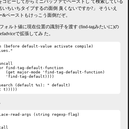
をコピーしてからミニバッファでペーストし て検索している
いちいちタイプするの面倒 臭くないですか?」 そういえ
ー&ペーストもけっこう面倒だぞ。
列のデフォルト値に現在位置の識別子を渡す (find-tagみたいに)の
adviceで拡張してみ た。
h (before default-value activate compile)

ues."

ncall

or find-tag-default-function

   (get major-mode 'find-tag-default-function)

   'find-tag-default))))

search (default %s): " default)

t t)))))
も。
lace-read-args (string regexp-flag)

all
