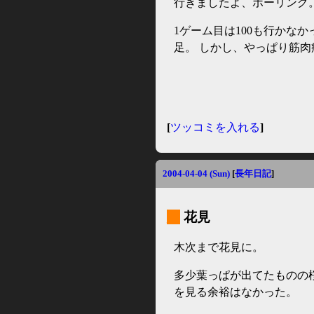
行きましたよ、ボーリング
1ゲーム目は100も行かなか
足。 しかし、やっぱり筋肉
[
ツッコミを入れる
]
2004-04-04 (Sun)
[
長年日記
]
_
花見
木次まで花見に。
多少葉っぱが出てたものの
を見る余裕はなかった。