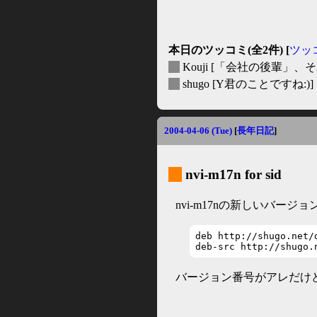
本日のツッコミ(全2件) [
ツッ
_
Kouji
[「会社の後輩」、そ
_
shugo
[Y君のことですね:)]
2004-04-06 (Tue)
[
長年日記
]
_
nvi-m17n for sid
nvi-m17nの新しいバー
deb http://shugo.net/d
deb-src http://shugo.
バージョン番号がアレだけ