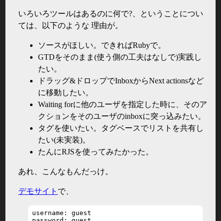
いろいろツールはあるのに何で?、ということについ
ては、以下のような 理由が。
ソースがほしい。できればRubyで。
GTDをそのまま(使う側の工夫はなしで)実践し
たい。
ドラッグ&ドロップでInboxからNext actionsなど
に移動したい。
Waiting forに他のユーザを指定した時に、そのア
クションをそのユーザのinboxに突っ込みたい。
タグを使いたい。タグベースでリストを共有し
たい(未実装)。
たんにRJSを使ってみたかった。
あれ、こんなもんだっけ。
デモサイト
で、
username: guest

password: guest