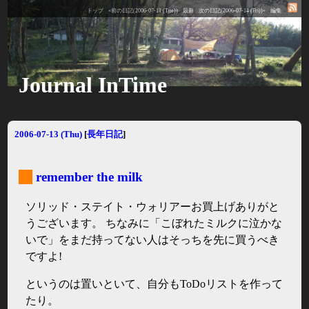
トップ
«前の日記(2006-07-11 (Tue))
最新
次の日記(2006-07-14 (Fri))»
編集
Journal InTime
2006-07-13 (Thu)
[
長年日記
]
_
remember the milk
ソリッド・ステイト・ウォリアーお買上げありがと
うございます。 ちなみに「こぼれたミルクに泣かな
いで」をまだ持ってない人はそっちを先に買うべき
ですよ!
というのは置いといて、自分もToDoリストを作って
たり。