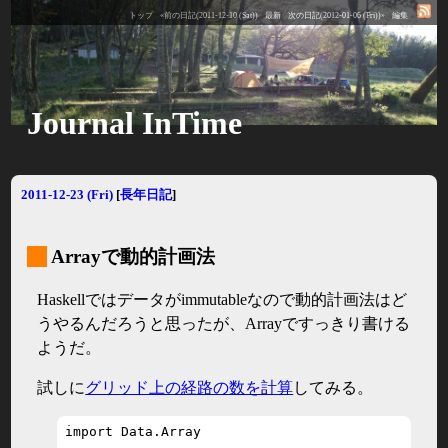
トップ
«前の日記(2011-12-10 (Sat))
最新
次の日記(2012-01-06 (Fri))»
編集
Journal InTime
2011-12-23 (Fri)
[
長年日記
]
_
Arrayで動的計画法
Haskellではデータがimmutableなので動的計画法はど
うやるんだろうと思ったが、Arrayですっきり書ける
ようだ。
試しに
グリッド上の経路の数を計算
してみる。
import Data.Array
