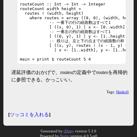
routeCount :: Int -> Int -> Integer

routeCount width height =

  routes ! (width, height)

    where routes = array ((0, 0), (width, height
            -- 一番下の行の経路数はすべて1

            [ ((x, 0), 1) | x <- [0..width] ] ++
            -- 一番左の列の経路数はすべて1

            [ ((0, y), 1) | y <- [1..height] ] +
            -- 残りは、左と下の点までの経路数の和

            [ ((x, y), routes ! (x - 1, y) + rou
              | x <- [1..width], y <- [1..height
main = print $ routeCount 5 4
遅延評価のおかげで、routesの定義中でroutesを再帰的
に参照できる。かっこいい。
Tags:
Haskell
[
ツッコミを入れる
]
Generated by
tDiary
version 5.3.0
Powered by
Ruby
version 4.0.5-p0