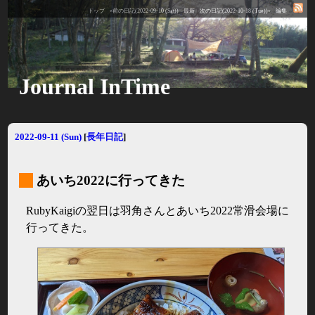
トップ
«前の日記(2022-09-10 (Sat))
最新
次の日記(2022-10-18 (Tue))»
編集
Journal InTime
2022-09-11 (Sun)
[
長年日記
]
_
あいち2022に行ってきた
RubyKaigiの翌日は羽角さんとあいち2022常滑会場に
行ってきた。