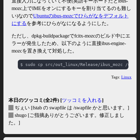
直接入力になっていて不便(英語キーボードだとibus-
mozc上でIMEをオンにするキーを割り当てるのも難し
い)なので
Ubuntuのibus-mozcでひらがなをデフォルト
にする
を参考にひらがなになるようにした。
ただし、dpkg-buildpackageでfcitx-mozcのビルド中にエ
ラーが発生したため、以下のように直接ibus-engine-
mozcを置き換えて対処した。
Tags:
Linux
本日のツッコミ(全2件) [
ツッコミを入れる
]
_
ぢぇい
[fstab の swapfile は /swapfile かと思います。]
_
shugo
[ご指摘ありがとうございます。修正しまし
た。]