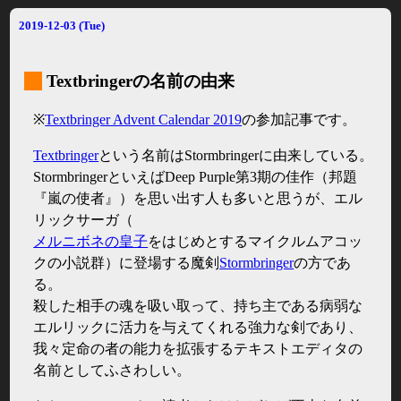
2019-12-03 (Tue)
_
Textbringerの名前の由来
※
Textbringer Advent Calendar 2019
の参加記事です。
Textbringer
という名前はStormbringerに由来している。
StormbringerといえばDeep Purple第3期の佳作（邦題
『嵐の使者』）を思い出す人も多いと思うが、エル
リックサーガ（
メルニボネの皇子
をはじめとするマイクルムアコッ
クの小説群）に登場する魔剣
Stormbringer
の方であ
る。
殺した相手の魂を吸い取って、持ち主である病弱な
エルリックに活力を与えてくれる強力な剣であり、
我々定命の者の能力を拡張するテキストエディタの
名前としてふさわしい。