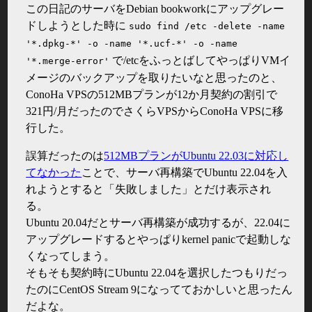
この日記のサーバをDebian bookworkにアップグレー
ドしようとした時に
sudo find /etc -delete -name
'*.dpkg-*' -o -name '*.ucf-*' -o -name
で/etcをふっとばしてやっぱりVMイ
'*.merge-error'
メージのバックアップを取りたいなと思ったのと、
ConoHa VPSの512MBプランが12か月契約の割引で
321円/月だったのでさくらVPSからConoHa VPSに移
行した。
誤算だったのは
512MBプランがUbuntu 22.03に対応し
てなかった
ことで、サーバ再構築でUbuntu 22.04を入
れようとすると「失敗しました」とだけ表示され
る。
Ubuntu 20.04だとサーバ再構築が成功するが、22.04に
アップグレードするとやっぱりkernel panicで起動しな
くなってしまう。
そもそも契約時にUbuntu 22.04を選択したつもりだっ
たのにCentOS Stream 9になってておかしいと思ったん
だよな。