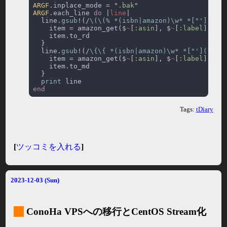
ARGF
.inplace_mode = "
.bak
ARGF
.each_line 
do 
|
line
  line.
gsub
!(/
\(\(% *(isbn|amazon)\w* *["'](?<a
    item = amazon_get($
~
[
:asin
], $
~
[
:label
  line.
gsub
!(/
\{\{ *(isbn|amazon)\w* *["'](?<as
    item = amazon_get($
~
[
:asin
], $
~
[
:label
print
Tags:
tDiary
[
ツッコミを入れる
]
2023-12-03 (Sun)
_
ConoHa VPSへの移行とCentOS Stream化