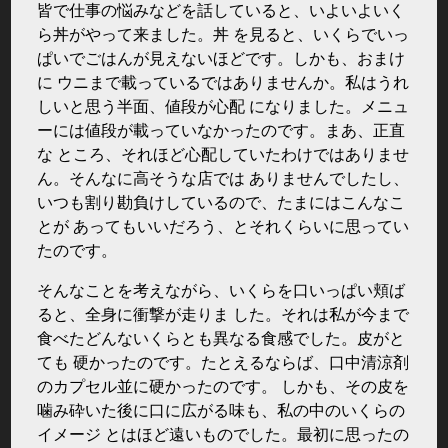
皆で仕事の悩みなどを話していると、いよいよいく
ら丼がやって来ました。丼 を見ると、いくらでいっ
ぱいでごはんが見えないほどです。しかも、おまけ
に ウニまで載っているではありませんか。私はうれ
しいと思う半面、値段が心配 になりました。メニュ
ーには値段が載っていなかったのです。まあ、正直
な ところ、それほど心配していたわけではありませ
ん。そんなに高そうな店では ありませんでしたし、
いつも割り勘負けしているので、たまにはこんなこ
とが あってもいいだろう、とそれくらいに思ってい
たのです。
そんなことを考えながら、いくらを口いっぱい頬ば
ると、全身に衝撃が走りま した。それは私が今まで
食べたどんないくらとも異なる食感でした。皮がと
ても 硬かったのです。たとえるならば、口中清涼剤
のカプセル並に硬かったのです。 しかも、その皮を
噛み砕いた後に口に広がる味も、私の中のいくらの
イメージ とはほど遠いものでした。最初に思ったの