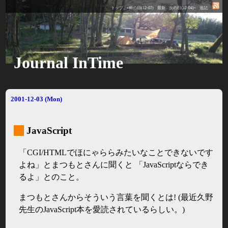
トップ
«前の日(12-02)
最新
次の日(12-04)»
追記
Journal InTime
2001-12-03 (Mon)
_
JavaScript
「CGI/HTMLでほにゃららみたいなことできないです
よね」とまつもとさんに聞くと 「JavaScriptならでき
るよ」とのこと。
まつもとさんからそういう言葉を聞くとは! (最近久野
先生のJavaScript本を愛読されているらしい。)