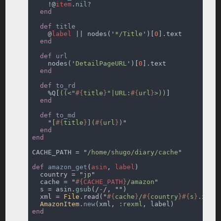
    !@
item
.
def 
    @
label 
|| nodes('
*/Title
')[
0
def 
    nodes('
DetailPageURL
')[
0
def 
    %Q[
((<"
#{
title
}
"|URL:
#{
url
}
>))
def 
    "
[
#{
title
}
](
#{
url
}
)
CACHE_PATH = "
/home/shugo/diary/cache
def 
amazon_get
(
asin
, 
label
  country = "
jp
  cache = "
#{
CACHE_PATH
}
/amazon
  s = asin.
gsub
(/
-
  xml = 
File
.read("
#{
cache
}
/
#{
country
}#{
s
}
.xml
AmazonItem
.
new
(xml, 
:rexml