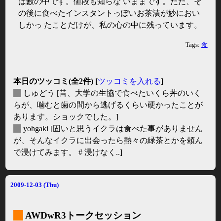
は藪の中です。値段も知らな いままです。ただ、そ
の後に食べたインスタントっぽいお茶漬が妙におい
しかっ たことだけが、私の心の中に残っています。
Tags:
食
本日のツッコミ(全2件) [
ツッコミを入れる
]
_
しゅどう
[昔、大学の生協で食べたいくら丼のいく
らが、噛むと歯の間から逃げるくらい硬かったことが
あります。ショックでした。]
_
yohgaki
[固いと思うイクラは食べた事がありません
が、そんなイクラに出会ったら熱々の緑茶とかを頼ん
で浸けてみます。 # 浸けなく..]
2009-12-03 (Thu)
_
AWDwR3トークセッション