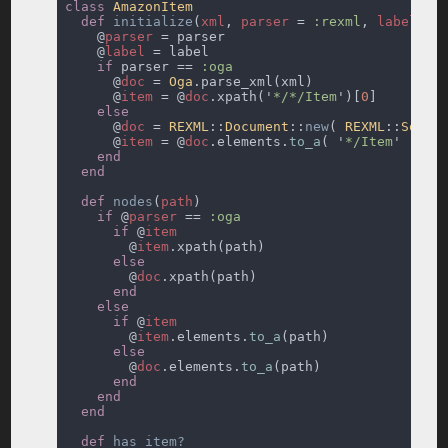
class 
def 
initialize
(
xml
, 
parser 
= 
:rexml
, 
label 
= 
    @
parser 
    @
label 
if
 parser == 
      @
doc 
= 
Oga
      @
item 
= @
doc
.xpath('
*/*/Item
')[
0
      @
doc 
= 
REXML
::
Document
::
new
( 
REXML
::
Sourc
      @
item 
= @
doc
.elements.
to_a
( '
*/Item
' )[
0
def 
nodes
(
path
if 
@
parser 
== 
if 
@
        @
item
        @
doc
if 
@
        @
item
.elements.
to_a
        @
doc
.elements.
to_a
def 