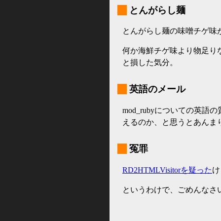
_
とんがらし麺
とんがらし麺の味噌チゲ味
何か海鮮チゲ味より物足り
と損した気分。
_
英語のメール
mod_rubyについての英
えるのか、と思うとあんま
_
冤罪
RD2HTMLVisitorを疑った
け
というわけで、ごめんなさ