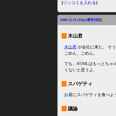
[
ツッコミを入れる
]
2000-12-21 (Thu)
[
長年日記
]
_
木山君
木山君
が会社に来た。 そ
ごめん、ごめん。
でも、HTMLはもっとちゃん
くないと思うよ。
_
スパゲティ
お昼にスパゲティを食べよ
_
議論