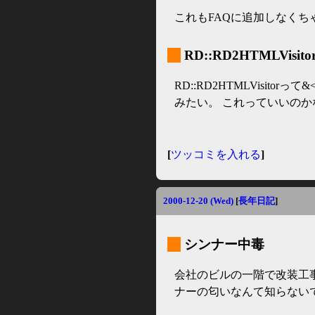
これもFAQに追加しなくち
_
RD::RD2HTMLVisito
RD::RD2HTMLVisit
みたい。 これっていいのか
[
ツッコミを入れる
]
2000-12-20 (Wed)
[
長年日記
]
_
シンナー中毒
会社のビルの一階で改装工
ナーの匂いなんて知らない