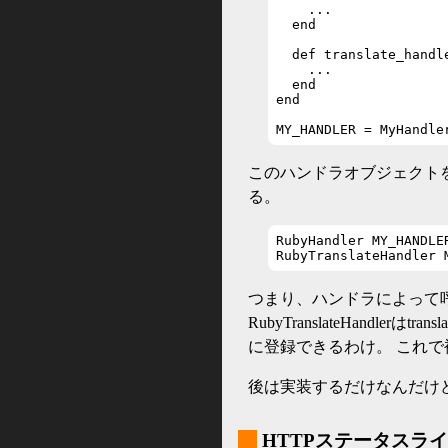
    ...

  end

  def translate_handle
    ...

  end

end

MY_HANDLER = MyHandle
このハンドラオブジェクト
る。
RubyHandler MY_HANDLER
RubyTranslateHandler 
つまり、ハンドラによって呼び出す
RubyTranslateHandle
に登録できるわけ。 これ
後は実装するだけなんだけ
_
HTTPステータスラ