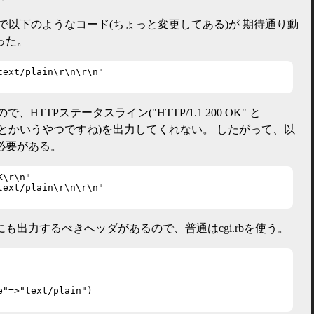
mod_rubyで以下のようなコード(ちょっと変更してある)が 期待通り動
った。
ext/plain\r\n\r\n"

なので、HTTPステータスライン("HTTP/1.1 200 OK" と
t Found"とかいうやつですね)を出力してくれない。 したがって、以
必要がある。
\r\n"

ext/plain\r\n\r\n"

も出力するべきへッダがあるので、普通はcgi.rbを使う。
"=>"text/plain")
