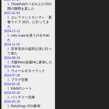
1
. ThinkPadのベゼルとLCDの
間の隙間を直した
2025-01-03
1
. エレファントカシマシ「新
春ライブ 2025」に行ってき
た
2024-12-12
1
. ruby.wasmを使うのをやめ
た
2024-11-10
1
. 宮本浩次の益田公演に行っ
て来た
2024-08-24
1
. 大阪Ruby会議04に参加した
2024-08-04
1
. ウォールギターフック
2024-07-28
1
. プラグ交換
2024-05-26
1
. K&Hのシート
2024-05-20
1
. バッテリー交換
2024-05-18
1
. RubyKaigi 2024参加