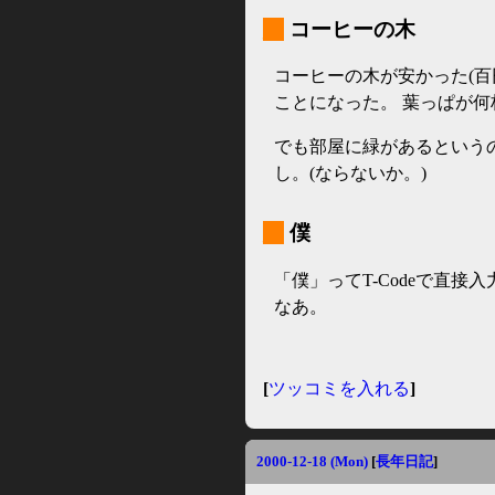
_
コーヒーの木
コーヒーの木が安かった(百
ことになった。 葉っぱが
でも部屋に緑があるという
し。(ならないか。)
_
僕
「僕」ってT-Codeで直
なあ。
[
ツッコミを入れる
]
2000-12-18 (Mon)
[
長年日記
]