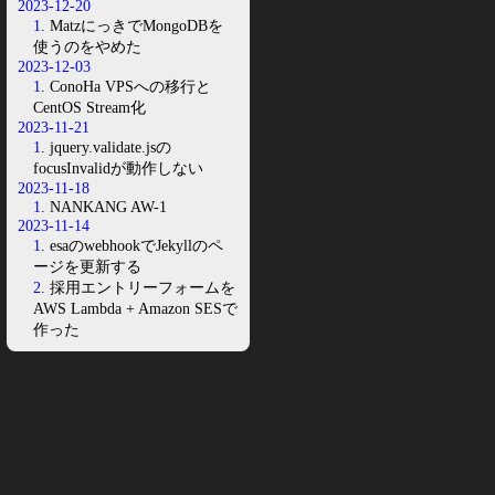
2023-12-20
1
. MatzにっきでMongoDBを
使うのをやめた
2023-12-03
1
. ConoHa VPSへの移行と
CentOS Stream化
2023-11-21
1
. jquery.validate.jsの
focusInvalidが動作しない
2023-11-18
1
. NANKANG AW-1
2023-11-14
1
. esaのwebhookでJekyllのペ
ージを更新する
2
. 採用エントリーフォームを
AWS Lambda + Amazon SESで
作った