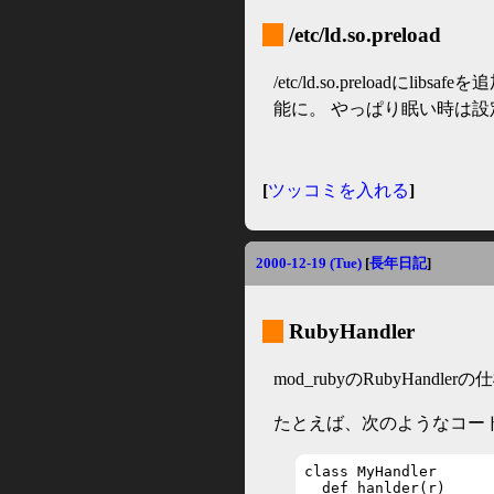
_
/etc/ld.so.preload
/etc/ld.so.preloa
能に。 やっぱり眠い時は
[
ツッコミを入れる
]
2000-12-19 (Tue)
[
長年日記
]
_
RubyHandler
mod_rubyのRubyHandl
たとえば、次のようなコー
class MyHandler

  def hanlder(r)
