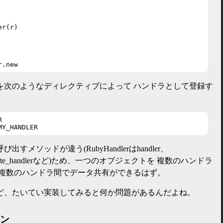
r(r)

r.new
を次のようなディレクティブによって ハンドラとして登録す


MY_HANDLER
メソッドが違う(RubyHandlerはhandler、
rはtranslate_handlerなど)ため、一つのオブジェクトを 複数のハンドラ
で複数のハンドラ間でデータ共有ができるはず。
ど、たいてい実装してみると何か問題があるんだよね。
イン