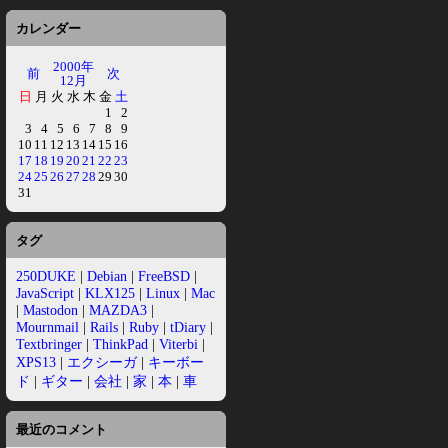
カレンダー
2000年
前
次
12月
日
月
火
水
木
金
土
1
2
3
4
5
6
7
8
9
10
11
12
13
14
15
16
17
18
19
20
21
22
23
24
25
26
27
28
29
30
31
タグ
250DUKE
|
Debian
|
FreeBSD
|
JavaScript
|
KLX125
|
Linux
|
Mac
|
Mastodon
|
MAZDA3
|
Mournmail
|
Rails
|
Ruby
|
tDiary
|
Textbringer
|
ThinkPad
|
Viterbi
|
XPS13
|
エクシーガ
|
キーボー
ド
|
ギター
|
会社
|
家
|
本
|
車
最近のコメント