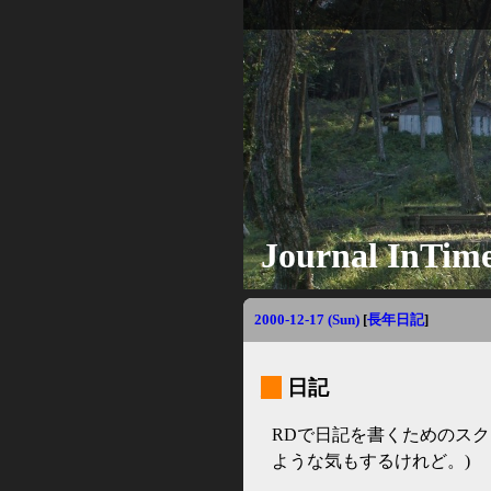
Journal InTim
2000-12-17 (Sun)
[
長年日記
]
_
日記
RDで日記を書くためのスク
ような気もするけれど。)