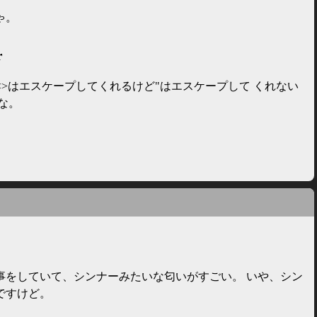
ゃ。
r
orって&<>はエスケープしてくれるけど"はエスケープして くれない
な。
事をしていて、シンナーみたいな匂いがすごい。 いや、シン
ですけど。