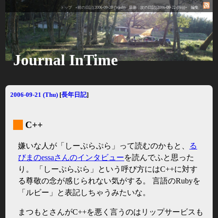
トップ
«前の日記(2006-09-20 (Wed))
最新
次の日記(2006-09-22 (Fri))»
編集
Journal InTime
2006-09-21 (Thu)
[
長年日記
]
_
C++
嫌いな人が「しーぷらぷら」って読むのかもと、
る
びまのessaさんのインタビュー
を読んでふと思った
り。 「しーぷらぷら」という呼び方にはC++に対す
る尊敬の念が感じられない気がする。 言語のRubyを
「ルビー」と表記しちゃうみたいな。
まつもとさんがC++を悪く言うのはリップサービスも