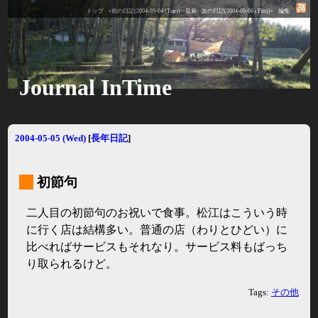
トップ
«前の日記(2004-05-04 (Tue))
最新
次の日記(2004-05-06 (Thu))»
編集
Journal InTime
2004-05-05 (Wed)
[
長年日記
]
_
初節句
二人目の初節句のお祝いで食事。松江はこういう時
に行く店は結構多い。普通の店（わりとひどい）に
比べればサービスもそれなり。サービス料もばっち
り取られるけど。
Tags:
その他