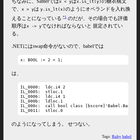
ちなみに、Satherでは
は
の糖衣構文
x < y
x.is_lt(y)
で、
は
のようにオペランドを入れ換
x > y
y.is_lt(x)
*1
えることになっている
のだが、その場合でも評価
順序は
でなければならないと 規定されてい
x -> y
る。
.NETにはswap命令がないので、babelでは
x: BOOL := 2 > 1;
は、
IL_0000:  ldc.i4 2

IL_0005:  stloc.1

IL_0006:  ldc.i4 1

IL_000b:  ldloc.1

IL_000c:  call bool class [bscore]'Babel.Base.IN
IL_0011:  stloc.0
のようになってしまう。 せつない。
Tags:
Ruby
babel