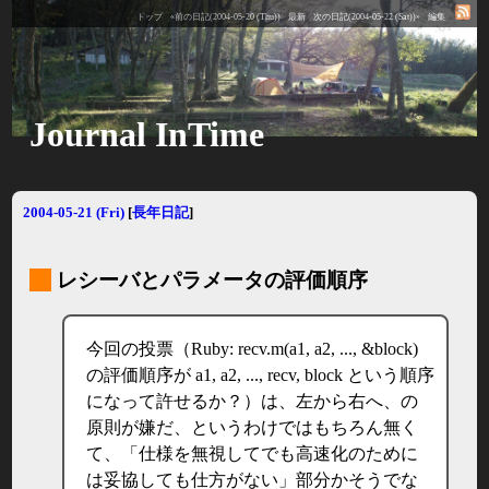
トップ
«前の日記(2004-05-20 (Thu))
最新
次の日記(2004-05-22 (Sat))»
編集
Journal InTime
2004-05-21 (Fri)
[
長年日記
]
_
レシーバとパラメータの評価順序
今回の投票（Ruby: recv.m(a1, a2, ..., &block)
の評価順序が a1, a2, ..., recv, block という順序
になって許せるか？）は、左から右へ、の
原則が嫌だ、というわけではもちろん無く
て、「仕様を無視してでも高速化のために
は妥協しても仕方がない」部分かそうでな