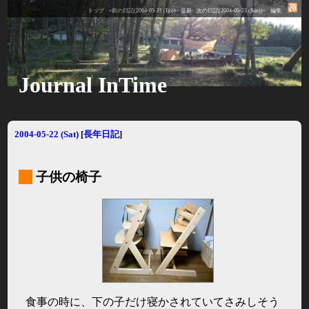
トップ
«前の日記(2004-05-21 (Fri))
最新
次の日記(2004-05-23 (Sun))»
編集
Journal InTime
2004-05-22 (Sat)
[
長年日記
]
_
子供の椅子
食事の時に、下の子だけ寝かされていてさみしそう