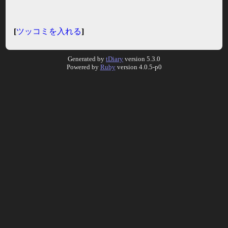
[
ツッコミを入れる
]
Generated by
tDiary
version 5.3.0
Powered by
Ruby
version 4.0.5-p0