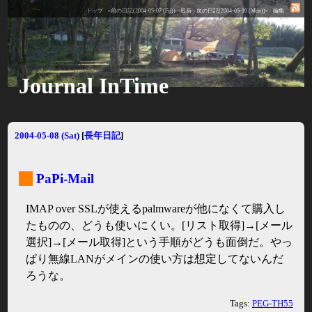
トップ
«前の日記(2004-05-07 (Fri))
最新
次の日記(2004-05-10 (Mon))»
編集
Journal InTime
2004-05-08 (Sat)
[
長年日記
]
_
PaPi-Mail
IMAP over SSLが使えるpalmwareが他になくて購入し
たものの、どうも使いにくい。[リスト取得]→[メール
選択]→[メール取得]という手順がどうも面倒だ。やっ
ぱり無線LANがメインの使い方は想定してないんだ
ろうな。
Tags:
PEG-TH55