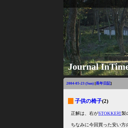
Journal InTim
2004-05-23 (Sun)
[
長年日記
]
_
子供の椅子
(2)
正解は、右が
STOKKE社
製
ちなみに今回買った安い方