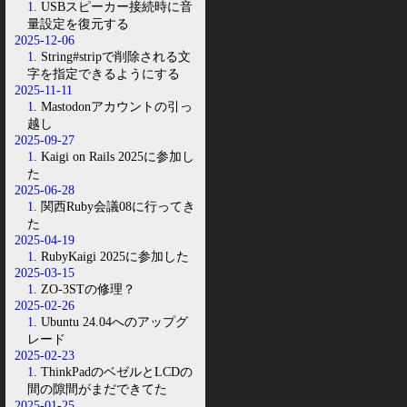
1
. USBスピーカー接続時に音
量設定を復元する
2025-12-06
1
. String#stripで削除される文
字を指定できるようにする
2025-11-11
1
. Mastodonアカウントの引っ
越し
2025-09-27
1
. Kaigi on Rails 2025に参加し
た
2025-06-28
1
. 関西Ruby会議08に行ってき
た
2025-04-19
1
. RubyKaigi 2025に参加した
2025-03-15
1
. ZO-3STの修理？
2025-02-26
1
. Ubuntu 24.04へのアップグ
レード
2025-02-23
1
. ThinkPadのベゼルとLCDの
間の隙間がまだできてた
2025-01-25