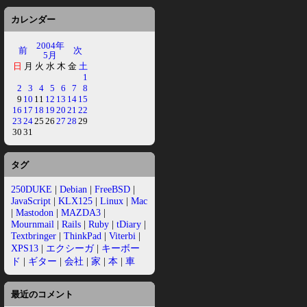
カレンダー
2004年
前
次
5月
日
月
火
水
木
金
土
1
2
3
4
5
6
7
8
9
10
11
12
13
14
15
16
17
18
19
20
21
22
23
24
25
26
27
28
29
30
31
タグ
250DUKE
|
Debian
|
FreeBSD
|
JavaScript
|
KLX125
|
Linux
|
Mac
|
Mastodon
|
MAZDA3
|
Mournmail
|
Rails
|
Ruby
|
tDiary
|
Textbringer
|
ThinkPad
|
Viterbi
|
XPS13
|
エクシーガ
|
キーボー
ド
|
ギター
|
会社
|
家
|
本
|
車
最近のコメント