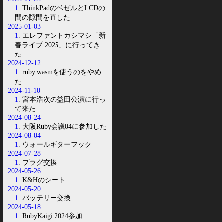
1
. ThinkPadのベゼルとLCDの
間の隙間を直した
2025-01-03
1
. エレファントカシマシ「新
春ライブ 2025」に行ってき
た
2024-12-12
1
. ruby.wasmを使うのをやめ
た
2024-11-10
1
. 宮本浩次の益田公演に行っ
て来た
2024-08-24
1
. 大阪Ruby会議04に参加した
2024-08-04
1
. ウォールギターフック
2024-07-28
1
. プラグ交換
2024-05-26
1
. K&Hのシート
2024-05-20
1
. バッテリー交換
2024-05-18
1
. RubyKaigi 2024参加