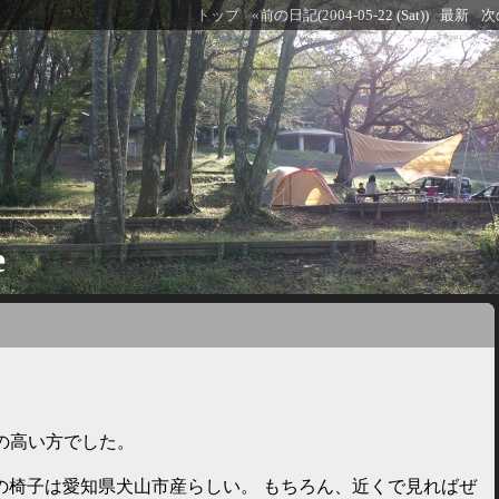
トップ
«前の日記(2004-05-22 (Sat))
最新
次の
e
の高い方でした。
の椅子は愛知県犬山市産らしい。 もちろん、近くで見ればぜ