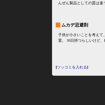
んぜん製品としての質は違
_
ムカデ忌避剤
子供が小さいことを考えて
置。 30日持つらしいけど
[
ツッコミを入れる
]