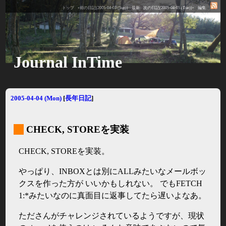
トップ
«前の日記(2005-04-03 (Sun))
最新
次の日記(2005-04-05 (Tue))»
編集
Journal InTime
2005-04-04 (Mon)
[
長年日記
]
_
CHECK, STOREを実装
CHECK, STOREを実装。
やっぱり、INBOXとは別にALLみたいなメールボッ
クスを作った方が いいかもしれない。 でもFETCH
1:*みたいなのに真面目に返事してたら遅いよなあ。
たださんがチャレンジされているようですが、現状